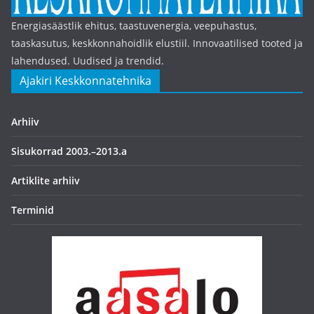
Energiasäästlik ehitus, taastuvenergia, veepuhastus,
taaskasutus, keskkonnahoidlik elustiil. Innovaatilised tooted ja
lahendused. Uudised ja trendid.
Ajakiri Keskkonnatehnika
Arhiiv
Sisukorrad 2003.–2013.a
Artiklite arhiiv
Terminid