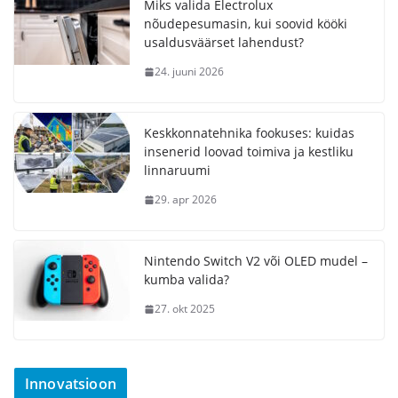
Miks valida Electrolux
nõudepesumasin, kui soovid kööki
usaldusväärset lahendust?
24. juuni 2026
Keskkonnatehnika fookuses: kuidas
insenerid loovad toimiva ja kestliku
linnaruumi
29. apr 2026
Nintendo Switch V2 või OLED mudel –
kumba valida?
27. okt 2025
Innovatsioon