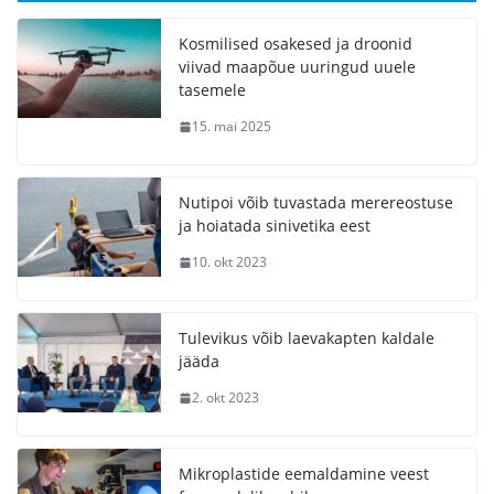
Kosmilised osakesed ja droonid
viivad maapõue uuringud uuele
tasemele
15. mai 2025
Nutipoi võib tuvastada merereostuse
ja hoiatada sinivetika eest
10. okt 2023
Tulevikus võib laevakapten kaldale
jääda
2. okt 2023
Mikroplastide eemaldamine veest