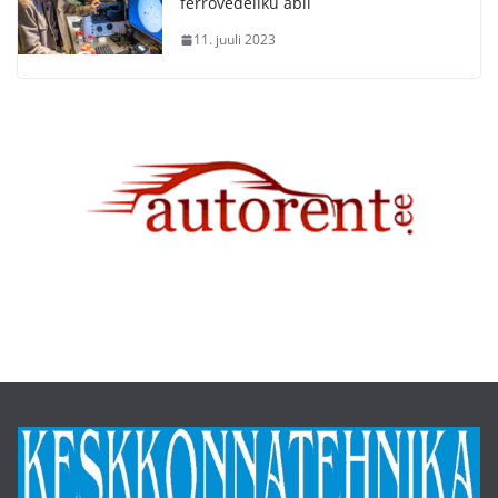
ferrovedeliku abil
11. juuli 2023