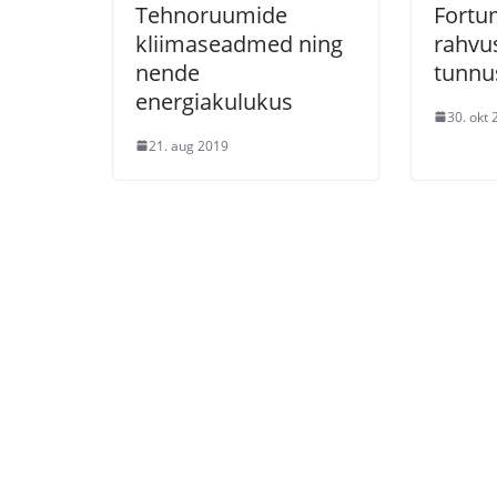
Tehnoruumide
Fortum
kliimaseadmed ning
rahvu
nende
tunnu
energiakulukus
30. okt
21. aug 2019