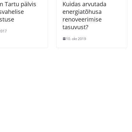
 Tartu pälvis
Kuidas arvutada
svahelise
energiatõhusa
stuse
renoveerimise
tasuvust?
 2017
10. okt 2019