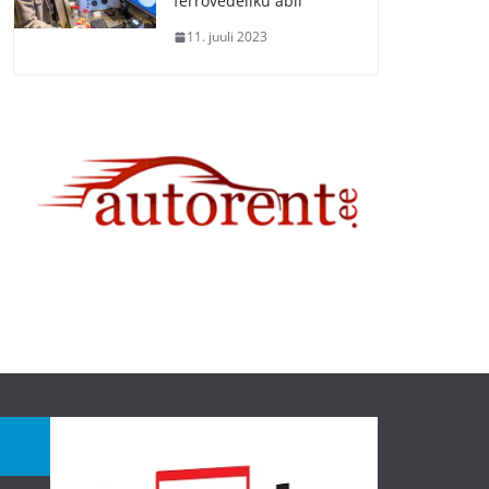
ferrovedeliku abil
11. juuli 2023