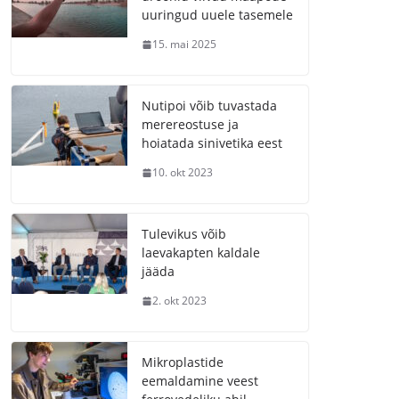
uuringud uuele tasemele
15. mai 2025
Nutipoi võib tuvastada
merereostuse ja
hoiatada sinivetika eest
10. okt 2023
Tulevikus võib
laevakapten kaldale
jääda
2. okt 2023
Mikroplastide
eemaldamine veest