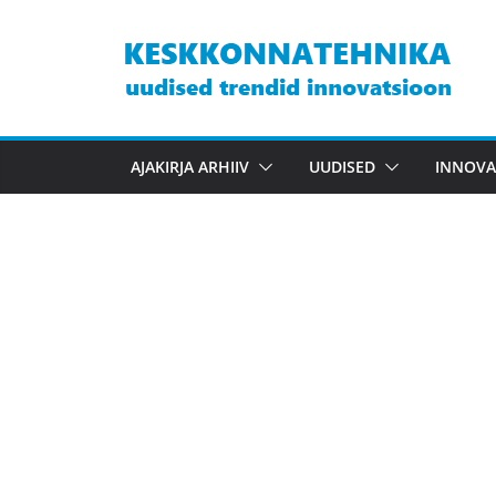
Skip
to
content
AJAKIRJA ARHIIV
UUDISED
INNOVA