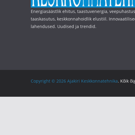
Energiasäästlik ehitus, taastuvenergia, veepuhastus
taaskasutus, keskkonnahoidlik elustiil. Innovaatilise
lahendused. Uudised ja trendid.
Copyright © 2026
Ajakiri Keskkonnatehnika
. Kõik õ