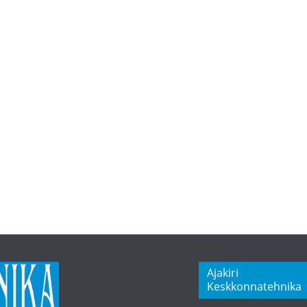
Ajakiri
Keskkonnatehnika