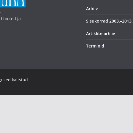
Arhiiv
,
d tooted ja
Sisukorrad 2003.–2013.
Artiklite arhiiv
Terminid
igused kaitstud.