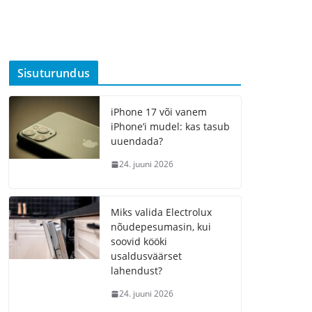
Sisuturundus
iPhone 17 või vanem
iPhone’i mudel: kas tasub
uuendada?
24. juuni 2026
Miks valida Electrolux
nõudepesumasin, kui
soovid kööki
usaldusväärset
lahendust?
24. juuni 2026