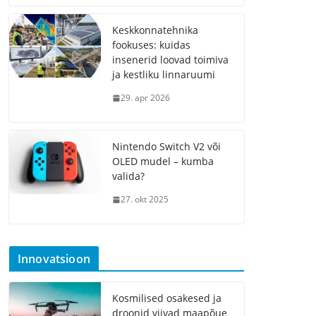
Keskkonnatehnika
fookuses: kuidas
insenerid loovad toimiva
ja kestliku linnaruumi
29. apr 2026
Nintendo Switch V2 või
OLED mudel – kumba
valida?
27. okt 2025
Innovatsioon
Kosmilised osakesed ja
droonid viivad maapõue