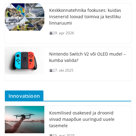
Keskkonnatehnika fookuses: kuidas
insenerid loovad toimiva ja kestliku
linnaruumi
29. apr 2026
Nintendo Switch V2 või OLED mudel –
kumba valida?
27. okt 2025
Innovatsioon
Kosmilised osakesed ja droonid
viivad maapõue uuringud uuele
tasemele
15. mai 2025