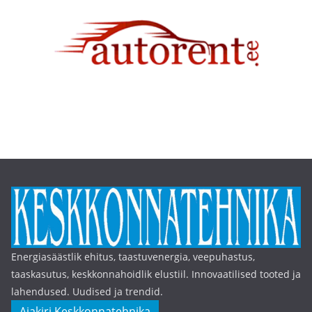
Energiasäästlik ehitus, taastuvenergia, veepuhastus,
taaskasutus, keskkonnahoidlik elustiil. Innovaatilised tooted ja
lahendused. Uudised ja trendid.
Ajakiri Keskkonnatehnika