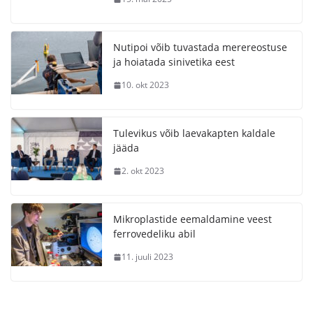
Nutipoi võib tuvastada merereostuse
ja hoiatada sinivetika eest
10. okt 2023
Tulevikus võib laevakapten kaldale
jääda
2. okt 2023
Mikroplastide eemaldamine veest
ferrovedeliku abil
11. juuli 2023