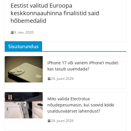
Eestist valitud Euroopa
keskkonnaauhinna finalistid said
hõbemedalid
9. nov. 2020
Sisuturundus
iPhone 17 või vanem iPhone’i mudel:
kas tasub uuendada?
24. juuni 2026
Miks valida Electrolux
nõudepesumasin, kui soovid kööki
usaldusväärset lahendust?
24. juuni 2026