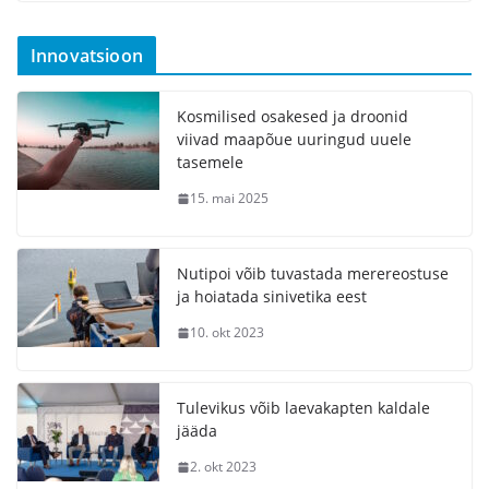
Innovatsioon
Kosmilised osakesed ja droonid
viivad maapõue uuringud uuele
tasemele
15. mai 2025
Nutipoi võib tuvastada merereostuse
ja hoiatada sinivetika eest
10. okt 2023
Tulevikus võib laevakapten kaldale
jääda
2. okt 2023