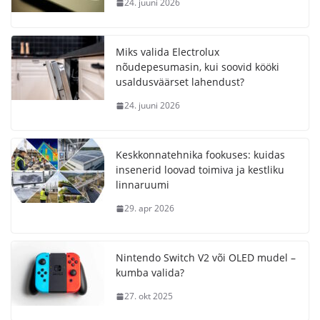
24. juuni 2026
Miks valida Electrolux
nõudepesumasin, kui soovid kööki
usaldusväärset lahendust?
24. juuni 2026
Keskkonnatehnika fookuses: kuidas
insenerid loovad toimiva ja kestliku
linnaruumi
29. apr 2026
Nintendo Switch V2 või OLED mudel –
kumba valida?
27. okt 2025