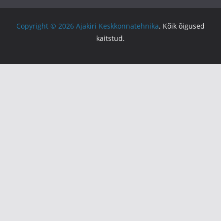
Copyright © 2026
Ajakiri Keskkonnatehnika
. Kõik õigused
kaitstud.