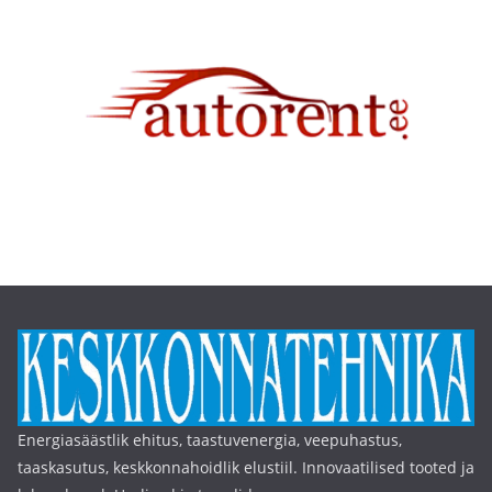
Energiasäästlik ehitus, taastuvenergia, veepuhastus,
taaskasutus, keskkonnahoidlik elustiil. Innovaatilised tooted ja