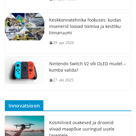
Keskkonnatehnika fookuses: kuidas
insenerid loovad toimiva ja kestliku
linnaruumi
29. apr 2026
Nintendo Switch V2 või OLED mudel –
kumba valida?
27. okt 2025
Innovatsioon
Kosmilised osakesed ja droonid
viivad maapõue uuringud uuele
tasemele