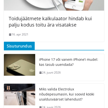
Toidujäätmete kalkulaator hindab kui
palju kodus toitu ära visatakse
16. apr 2021
Sisuturundus
iPhone 17 või vanem iPhone’i mudel:
kas tasub uuendada?
24. juuni 2026
Miks valida Electrolux
nõudepesumasin, kui soovid kööki
usaldusväärset lahendust?
24. juuni 2026