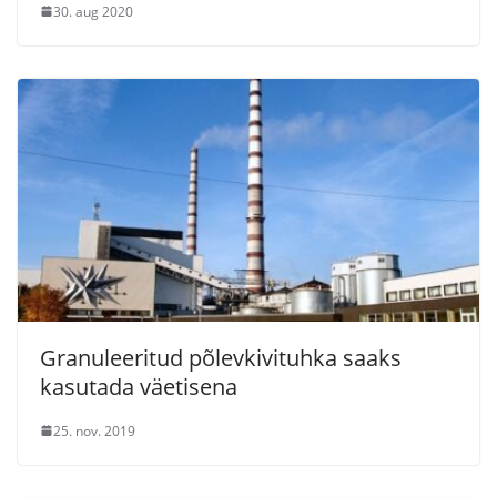
30. aug 2020
Granuleeritud põlevkivituhka saaks
kasutada väetisena
25. nov. 2019