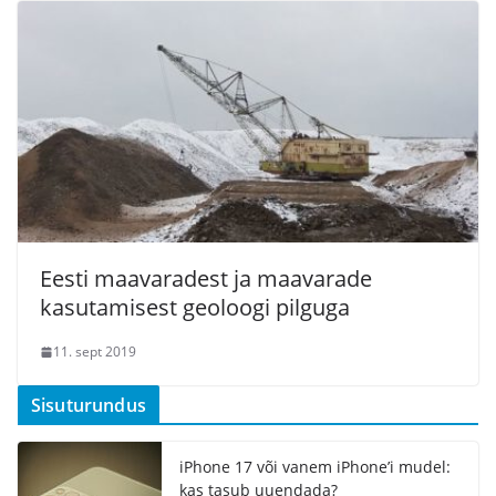
Eesti maavaradest ja maavarade
kasutamisest geoloogi pilguga
11. sept 2019
Sisuturundus
iPhone 17 või vanem iPhone’i mudel:
kas tasub uuendada?