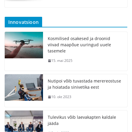
Innovatsioon
Kosmilised osakesed ja droonid
viivad maapõue uuringud uuele
tasemele
15. mai 2025
Nutipoi võib tuvastada merereostuse
ja hoiatada sinivetika eest
10. okt 2023
Tulevikus võib laevakapten kaldale
jääda