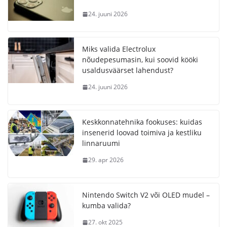
24. juuni 2026
Miks valida Electrolux
nõudepesumasin, kui soovid kööki
usaldusväärset lahendust?
24. juuni 2026
Keskkonnatehnika fookuses: kuidas
insenerid loovad toimiva ja kestliku
linnaruumi
29. apr 2026
Nintendo Switch V2 või OLED mudel –
kumba valida?
27. okt 2025