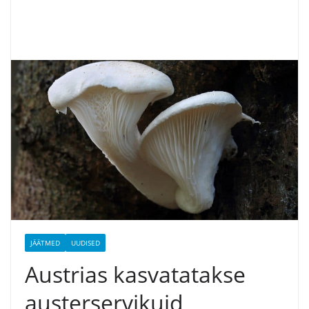
JÄÄTMED
UUDISED
Austrias kasvatatakse
austerservikuid