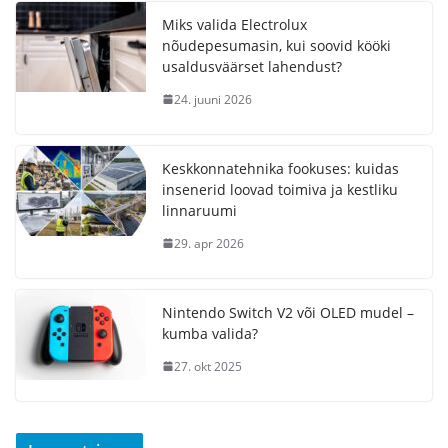
Miks valida Electrolux
nõudepesumasin, kui soovid kööki
usaldusväärset lahendust?
24. juuni 2026
Keskkonnatehnika fookuses: kuidas
insenerid loovad toimiva ja kestliku
linnaruumi
29. apr 2026
Nintendo Switch V2 või OLED mudel –
kumba valida?
27. okt 2025