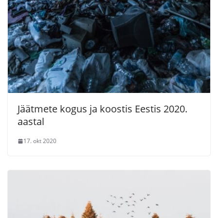
Jäätmete kogus ja koostis Eestis 2020.
aastal
17. okt 2020