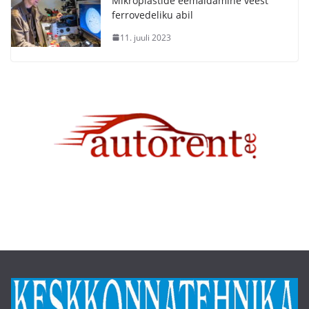
Mikroplastide eemaldamine veest
ferrovedeliku abil
11. juuli 2023