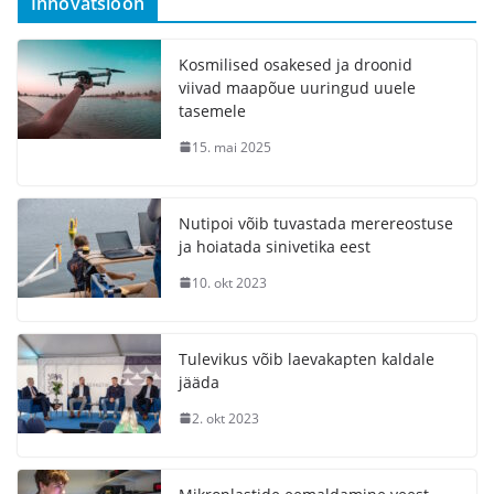
Innovatsioon
Kosmilised osakesed ja droonid
viivad maapõue uuringud uuele
tasemele
15. mai 2025
Nutipoi võib tuvastada merereostuse
ja hoiatada sinivetika eest
10. okt 2023
Tulevikus võib laevakapten kaldale
jääda
2. okt 2023