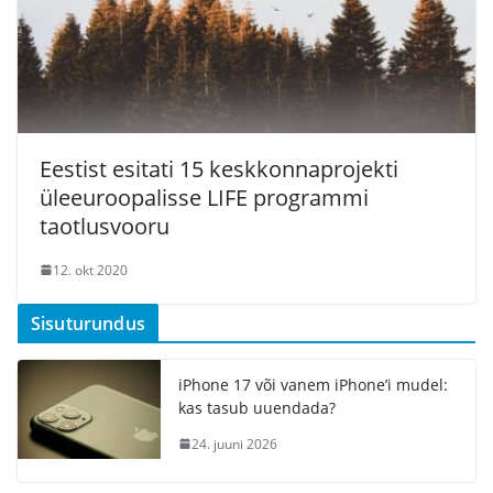
Eestist esitati 15 keskkonnaprojekti
üleeuroopalisse LIFE programmi
taotlusvooru
12. okt 2020
Sisuturundus
iPhone 17 või vanem iPhone’i mudel:
kas tasub uuendada?
24. juuni 2026