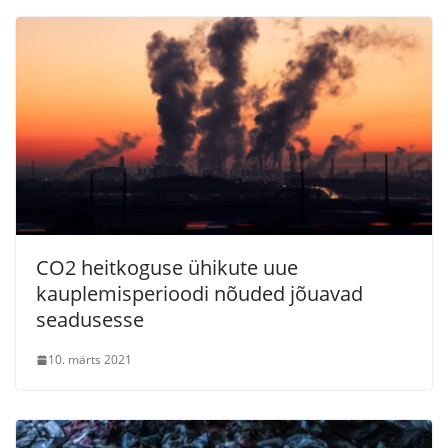
CO2 heitkoguse ühikute uue
kauplemisperioodi nõuded jõuavad
seadusesse
10. märts 2021