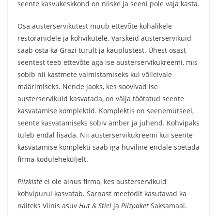
seente kasvukeskkond on niiske ja seeni pole vaja kasta.
Osa austerservikutest müüb ettevõte kohalikele
restoranidele ja kohvikutele. Värskeid austerservikuid
saab osta ka Grazi turult ja kauplustest. Ühest osast
seentest teeb ettevõte aga ise austerservikukreemi, mis
sobib nii kastmete valmistamiseks kui võileivale
määrimiseks. Nende jaoks, kes soovivad ise
austerservikuid kasvatada, on välja töötatud seente
kasvatamise komplektid. Komplektis on seenemütseel,
seente kasvatamiseks sobiv ämber ja juhend. Kohvipaks
tuleb endal lisada. Nii austerservikukreemi kui seente
kasvatamise komplekti saab iga huviline endale soetada
firma koduleheküljelt.
Pilzkiste
ei ole ainus firma, kes austerservikuid
kohvipurul kasvatab. Sarnast meetodit kasutavad ka
näiteks Viinis asuv
Hut & Stiel
ja
Pilzpaket
Saksamaal.