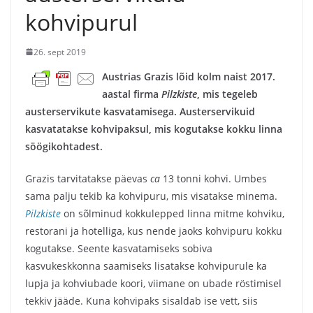
kohvipurul
26. sept 2019
Austrias Grazis lõid kolm naist 2017.
aastal firma
Pilzkiste
, mis tegeleb
austerservikute kasvatamisega. Austerservikuid
kasvatatakse kohvipaksul, mis kogutakse kokku linna
söögikohtadest.
Grazis tarvitatakse päevas
ca
13 tonni kohvi. Umbes
sama palju tekib ka kohvipuru, mis visatakse minema.
Pilzkiste
on sõlminud kokkulepped linna mitme kohviku,
restorani ja hotelliga, kus nende jaoks kohvipuru kokku
kogutakse. Seente kasvatamiseks sobiva
kasvukeskkonna saamiseks lisatakse kohvipurule ka
lupja ja kohviubade koori, viimane on ubade röstimisel
tekkiv jääde. Kuna kohvipaks sisaldab ise vett, siis