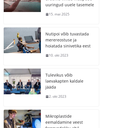
uuringud uuele tasemele
15. mai 2025
Nutipoi võib tuvastada
merereostuse ja
hoiatada sinivetika eest
10. okt 2023
Tulevikus võib
laevakapten kaldale
jääda
2. okt 2023
Mikroplastide
eemaldamine veest