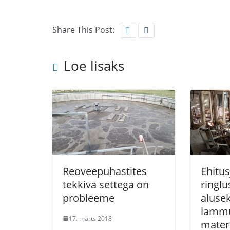
Share This Post:
Loe lisaks
Reoveepuhastites
Ehitu
tekkiva settega on
ringl
probleeme
aluse
lammu
17. märts 2018
mater