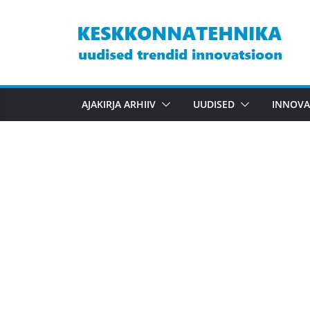
Skip
to
content
AJAKIRJA ARHIIV
UUDISED
INNOVA