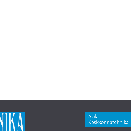
Ajakiri
Keskkonnatehnika