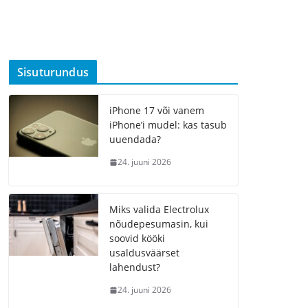
Sisuturundus
iPhone 17 või vanem
iPhone’i mudel: kas tasub
uuendada?
24. juuni 2026
Miks valida Electrolux
nõudepesumasin, kui
soovid kööki
usaldusväärset
lahendust?
24. juuni 2026