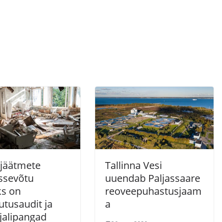
sjäätmete
Tallinna Vesi
ussevõtu
uuendab Paljassaare
ks on
reoveepuhastusjaam
tusaudit ja
a
jalipangad