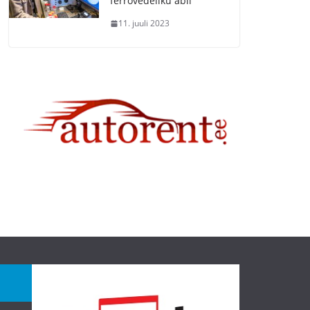
ferrovedeliku abil
11. juuli 2023