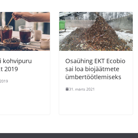
i kohvipuru
Osaühing EKT Ecobio
kt 2019
sai loa biojäätmete
ümbertöötlemiseks
 2019
31. märts 2021