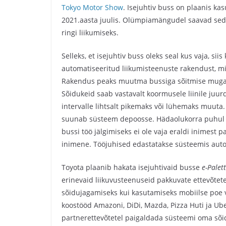
Tokyo Motor Show
. Isejuhtiv buss on plaanis k
2021.aasta juulis. Olümpiamängudel saavad sed
ringi liikumiseks.
Selleks, et isejuhtiv buss oleks seal kus vaja, sii
automatiseeritud liikumisteenuste rakendust, mi
Rakendus peaks muutma bussiga sõitmise mugav
Sõidukeid saab vastavalt koormusele liinile juu
intervalle lihtsalt pikemaks või lühemaks muuta.
suunab süsteem depoosse. Hädaolukorra puhul sa
bussi töö jälgimiseks ei ole vaja eraldi inimest
inimene. Tööjuhised edastatakse süsteemis autom
Toyota plaanib hakata isejuhtivaid busse
e-Palet
erinevaid liikuvusteenuseid pakkuvate ettevõtete
sõidujagamiseks kui kasutamiseks mobiilse poe võ
koostööd Amazoni, DiDi, Mazda, Pizza Huti ja Ube
partnerettevõtetel paigaldada süsteemi oma sõi