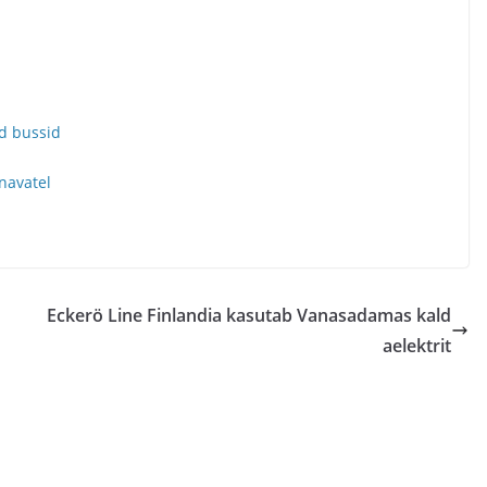
ad bussid
navatel
Eckerö Line Finlandia kasutab Vanasadamas kald
aelektrit