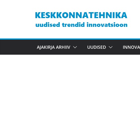
Skip
to
content
AJAKIRJA ARHIIV
UUDISED
INNOVA