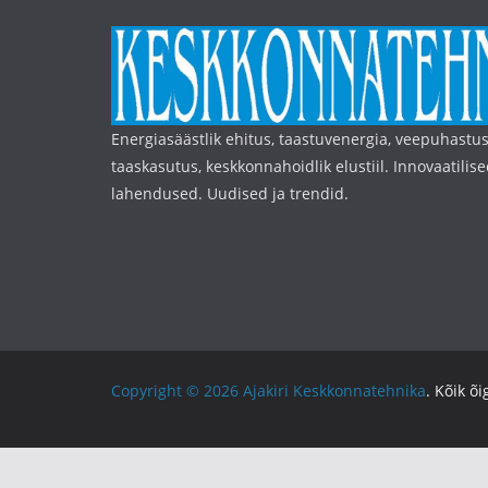
Energiasäästlik ehitus, taastuvenergia, veepuhastus
taaskasutus, keskkonnahoidlik elustiil. Innovaatilise
lahendused. Uudised ja trendid.
Copyright © 2026
Ajakiri Keskkonnatehnika
. Kõik õ