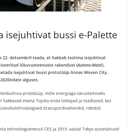
isejuhtivat bussi e-Palette
 22. detsembril teada, et hakkab testima isejuhtivat
iseeritud liikuvusteenuste rakendust (
Autono-MaaS
)
.
setada isejuhtivat bussi prototüüp-linnas Woven City.
2020ndate alguses.
ulevikulinna prototüüp, mille energiaga varustamiseks
al hakkavad elama Toyota enda töötajad ja teadlased, kes
tulevikutehnoloogiaid (transpordivahendid, robotid,
aasta tehnoloogiamessil CES ja 2019. aastal Tokyo autonäitusel