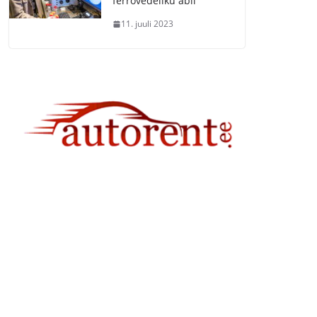
ferrovedeliku abil
11. juuli 2023