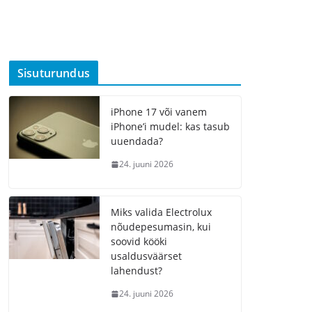
Sisuturundus
iPhone 17 või vanem
iPhone’i mudel: kas tasub
uuendada?
24. juuni 2026
Miks valida Electrolux
nõudepesumasin, kui
soovid kööki
usaldusväärset
lahendust?
24. juuni 2026