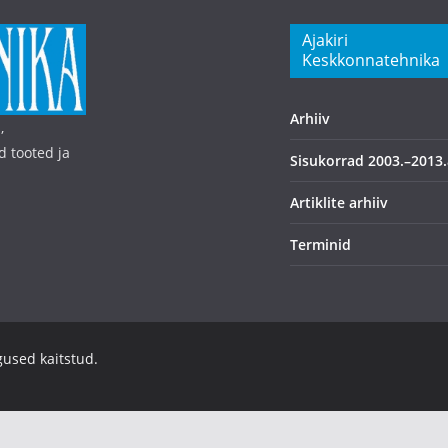
Ajakiri
Keskkonnatehnika
Arhiiv
,
d tooted ja
Sisukorrad 2003.–2013.
Artiklite arhiiv
Terminid
igused kaitstud.