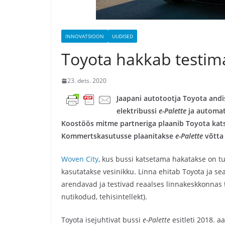
INNOVATSIOON
UUDISED
Toyota hakkab testima 
23. dets. 2020
Jaapani autotootja Toyota andis
elektribussi
e-Palette
ja automat
Koostöös mitme partneriga plaanib Toyota
kat
Kommertskasutusse
plaanitakse
e-Palette
võtta 
Woven City
, kus bussi katsetama hakatakse on t
kasutatakse vesinikku. Linna ehitab Toyota ja se
arendavad ja testivad reaalses linnakeskkonnas 
nutikodud, tehisintellekt).
Toyota isejuhtivat bussi
e-Palette
esitleti 2018. 