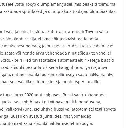
asutusele võtta Tokyo olümpiamängudel, mis peaksid toimuma
a kasutada sportlased ja olümpiaküla töötajad olümpiakülas
s kui vaja ja sõidaks sinna, kuhu vaja, arendab Toyota välja
s võimaldab reisijatel oma sõidusoovist teada anda.
amaks, sest ooteaeg ja busside ülerahvastatus vähenevad.
rde saata või nende arvu vähendada ning sõidukite vahelisi
 Sõidukite rikked tuvastatakse automaatselt, riketega bussid
ab sõiduki peatada või seda kaugjuhtida. Iga isejutiva
 palgata, mitme sõiduki töö kontrollimisega saab hakkama üks
aatselt vajalikele inimestele ja hoolduspersonalile.
te
turustama 2020ndate alguses. Bussi saab kohandada
 jaoks. See sobib hästi nii viimase miili lahendusena,
i välikohvikuna. Isejuhtiva bussi väljatöötamisel tegi Toyota
riga. Bussil on avatud juhtliides, mis võimaldab
duautomaatika ja sõiduki haldamise tehnoloogia.