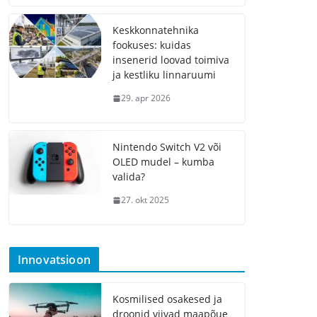
Keskkonnatehnika
fookuses: kuidas
insenerid loovad toimiva
ja kestliku linnaruumi
29. apr 2026
Nintendo Switch V2 või
OLED mudel – kumba
valida?
27. okt 2025
Innovatsioon
Kosmilised osakesed ja
droonid viivad maapõue