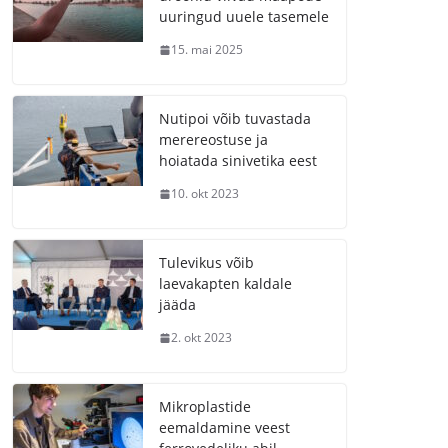
uuringud uuele tasemele
15. mai 2025
Nutipoi võib tuvastada
merereostuse ja
hoiatada sinivetika eest
10. okt 2023
Tulevikus võib
laevakapten kaldale
jääda
2. okt 2023
Mikroplastide
eemaldamine veest