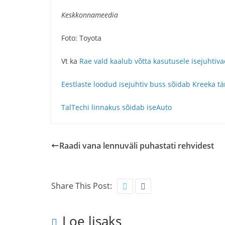
Keskkonnameedia
Foto: Toyota
Vt ka
Rae vald kaalub võtta kasutusele isejuhtiv
Eestlaste loodud isejuhtiv buss sõidab Kreeka tä
TalTechi linnakus sõidab iseAuto
Raadi vana lennuväli puhastati rehvidest
Share This Post:
Loe lisaks