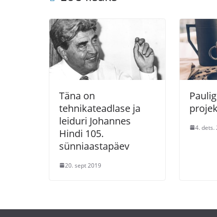
Täna on
Paulig
tehnikateadlase ja
proje
leiduri Johannes
4. dets.
Hindi 105.
sünniaastapäev
20. sept 2019