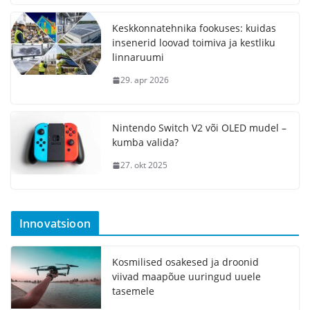
Keskkonnatehnika fookuses: kuidas
insenerid loovad toimiva ja kestliku
linnaruumi
29. apr 2026
Nintendo Switch V2 või OLED mudel –
kumba valida?
27. okt 2025
Innovatsioon
Kosmilised osakesed ja droonid
viivad maapõue uuringud uuele
tasemele