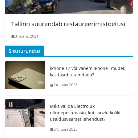
Tallinn suurendab restaureerimistoetusi
3. märts 2021
Sisuturundus
iPhone 17 või vanem iPhone’i mudel:
kas tasub uuendada?
24. juuni 2026
Miks valida Electrolux
nõudepesumasin, kui soovid kööki
usaldusväärset lahendust?
24. juuni 2026