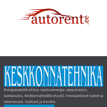
Energiasäästlik ehitus, taastuvenergia, veepuhastus,
taaskasutus, keskkonnahoidlik elustiil. Innovaatilised tooted ja
lahendused. Uudised ja trendid.