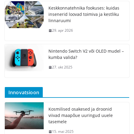
Keskkonnatehnika fookuses: kuidas
insenerid loovad toimiva ja kestliku
linnaruumi
29. apr 2026
Nintendo Switch V2 või OLED mudel –
kumba valida?
27. okt 2025
Innovatsioon
Kosmilised osakesed ja droonid
viivad maapõue uuringud uuele
tasemele
15. mai 2025