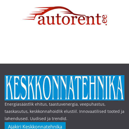
Energiasäästlik ehitus, taastuvenergia, veepuhastus,
taaskasutus, keskkonnahoidlik elustiil. Innovaatilised tooted ja
lahendused. Uudised ja trendid.
Ajakiri Keskkonnatehnika