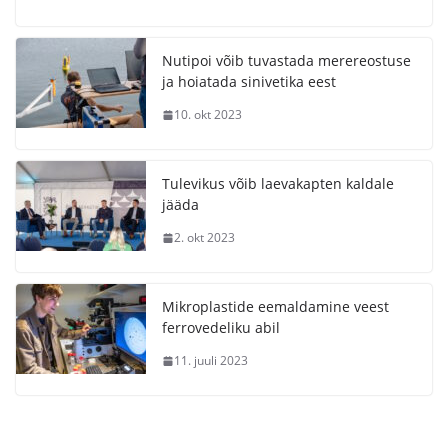
Nutipoi võib tuvastada merereostuse
ja hoiatada sinivetika eest
10. okt 2023
Tulevikus võib laevakapten kaldale
jääda
2. okt 2023
Mikroplastide eemaldamine veest
ferrovedeliku abil
11. juuli 2023