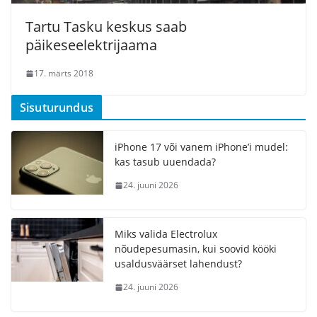
Tartu Tasku keskus saab
päikeseelektrijaama
17. märts 2018
Sisuturundus
iPhone 17 või vanem iPhone’i mudel:
kas tasub uuendada?
24. juuni 2026
Miks valida Electrolux
nõudepesumasin, kui soovid kööki
usaldusväärset lahendust?
24. juuni 2026