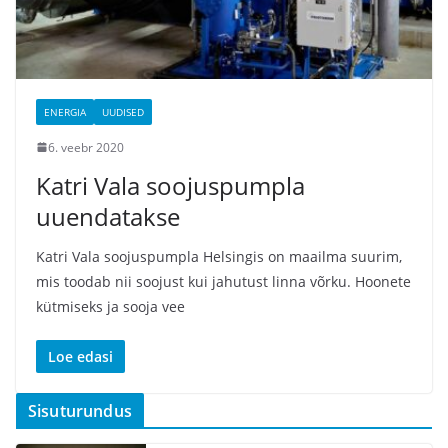
ENERGIA
UUDISED
6. veebr 2020
Katri Vala soojuspumpla
uuendatakse
Katri Vala soojuspumpla Helsingis on maailma suurim,
mis toodab nii soojust kui jahutust linna võrku. Hoonete
kütmiseks ja sooja vee
Loe edasi
Sisuturundus