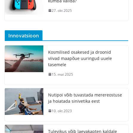
kumba valida?
27. okt 2025
Innovatsioon
Kosmilised osakesed ja droonid
viivad maapõue uuringud uuele
tasemele
15. mai 2025
Nutipoi võib tuvastada merereostuse
ja hoiatada sinivetika eest
10. okt 2023
Tulevikus võib laevakapten kaldale