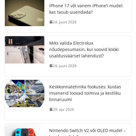
iPhone 17 või vanem iPhone’i mudel:
kas tasub uuendada?
24. juuni 2026
Miks valida Electrolux
nõudepesumasin, kui soovid kööki
usaldusväärset lahendust?
24. juuni 2026
Keskkonnatehnika fookuses: kuidas
insenerid loovad toimiva ja kestliku
linnaruumi
29. apr 2026
Nintendo Switch V2 või OLED mudel –