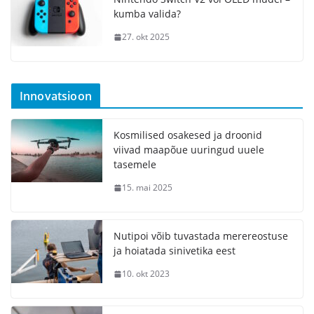
kumba valida?
27. okt 2025
Innovatsioon
Kosmilised osakesed ja droonid
viivad maapõue uuringud uuele
tasemele
15. mai 2025
Nutipoi võib tuvastada merereostuse
ja hoiatada sinivetika eest
10. okt 2023