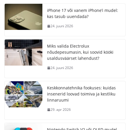
iPhone 17 või vanem iPhone’i mudel:
kas tasub uuendada?
24. juuni 2026
Miks valida Electrolux
nõudepesumasin, kui soovid kööki
usaldusväärset lahendust?
24. juuni 2026
Keskkonnatehnika fookuses: kuidas
insenerid loovad toimiva ja kestliku
linnaruumi
29. apr 2026
Nintendo Switch V2 või OLED mudel –