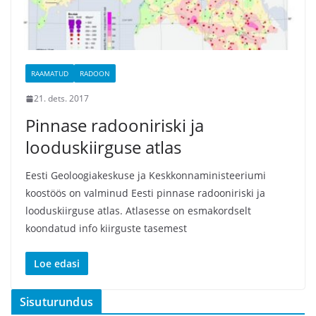
RAAMATUD
RADOON
21. dets. 2017
Pinnase radooniriski ja
looduskiirguse atlas
Eesti Geoloogiakeskuse ja Keskkonnaministeeriumi
koostöös on valminud Eesti pinnase radooniriski ja
looduskiirguse atlas. Atlasesse on esmakordselt
koondatud info kiirguste tasemest
Loe edasi
Sisuturundus