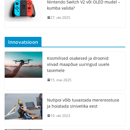
Nintendo Switch V2 või OLED mudel –
kumba valida?
27. okt 2025
Innovatsioon
Kosmilised osakesed ja droonid
viivad maapõue uuringud uuele
tasemele
15. mai 2025
Nutipoi võib tuvastada merereostuse
ja hoiatada sinivetika eest
10. okt 2023