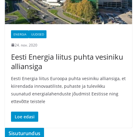
ENERGIA
UUDISED
24. nov. 2020
Eesti Energia liitus puhta vesiniku
alliansiga
Eesti Energia liitus Euroopa puhta vesiniku alliansiga, et
kiirendada innovaatiliste, puhaste ja tulevikku
suunatud energialahenduste jõudmist Eestisse ning
ettevõtte teistele
Loe edasi
Sisuturundus