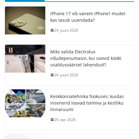
iPhone 17 või vanem iPhone’i mudel:
kas tasub uuendada?
24. juuni 2026
Miks valida Electrolux
nõudepesumasin, kui soovid kööki
usaldusväärset lahendust?
24. juuni 2026
Keskkonnatehnika fookuses: kuidas
insenerid loovad toimiva ja kestliku
linnaruumi
29. apr 2026