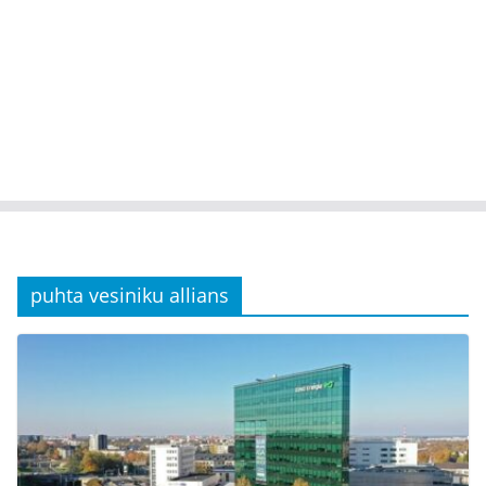
puhta vesiniku allians