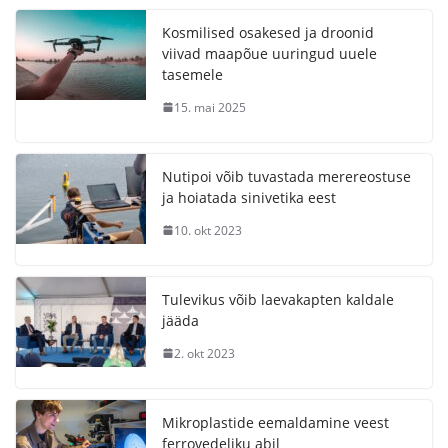
Kosmilised osakesed ja droonid
viivad maapõue uuringud uuele
tasemele
15. mai 2025
Nutipoi võib tuvastada merereostuse
ja hoiatada sinivetika eest
10. okt 2023
Tulevikus võib laevakapten kaldale
jääda
2. okt 2023
Mikroplastide eemaldamine veest
ferrovedeliku abil