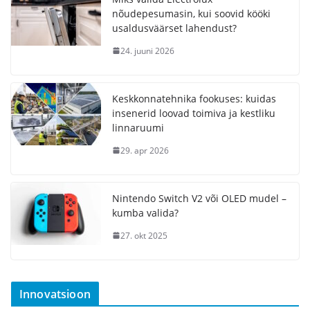
nõudepesumasin, kui soovid kööki
usaldusväärset lahendust?
24. juuni 2026
Keskkonnatehnika fookuses: kuidas
insenerid loovad toimiva ja kestliku
linnaruumi
29. apr 2026
Nintendo Switch V2 või OLED mudel –
kumba valida?
27. okt 2025
Innovatsioon