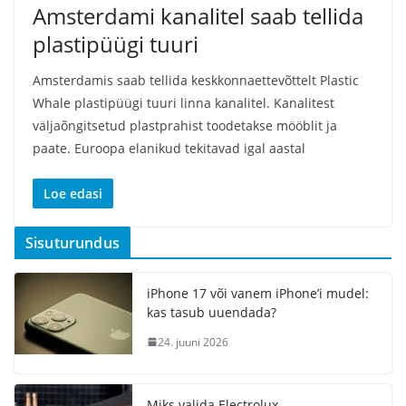
Amsterdami kanalitel saab tellida
plastipüügi tuuri
Amsterdamis saab tellida keskkonnaettevõttelt Plastic
Whale plastipüügi tuuri linna kanalitel. Kanalitest
väljaõngitsetud plastprahist toodetakse mööblit ja
paate. Euroopa elanikud tekitavad igal aastal
Loe edasi
Sisuturundus
iPhone 17 või vanem iPhone’i mudel:
kas tasub uuendada?
24. juuni 2026
Miks valida Electrolux