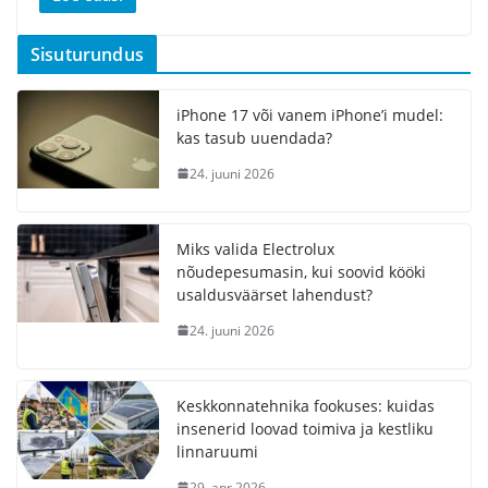
Sisuturundus
iPhone 17 või vanem iPhone’i mudel:
kas tasub uuendada?
24. juuni 2026
Miks valida Electrolux
nõudepesumasin, kui soovid kööki
usaldusväärset lahendust?
24. juuni 2026
Keskkonnatehnika fookuses: kuidas
insenerid loovad toimiva ja kestliku
linnaruumi
29. apr 2026