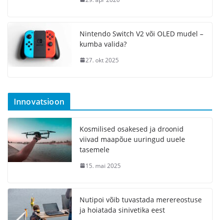
Nintendo Switch V2 või OLED mudel –
kumba valida?
27. okt 2025
Innovatsioon
Kosmilised osakesed ja droonid
viivad maapõue uuringud uuele
tasemele
15. mai 2025
Nutipoi võib tuvastada merereostuse
ja hoiatada sinivetika eest