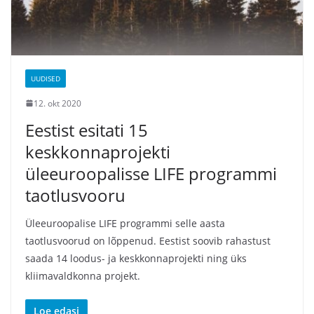
UUDISED
12. okt 2020
Eestist esitati 15
keskkonnaprojekti
üleeuroopalisse LIFE programmi
taotlusvooru
Üleeuroopalise LIFE programmi selle aasta
taotlusvoorud on lõppenud. Eestist soovib rahastust
saada 14 loodus- ja keskkonnaprojekti ning üks
kliimavaldkonna projekt.
Loe edasi