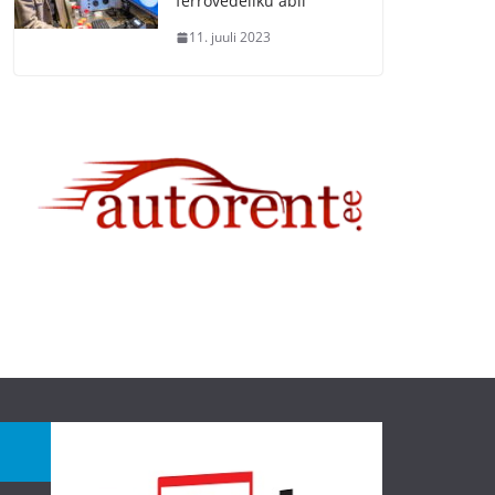
ferrovedeliku abil
11. juuli 2023