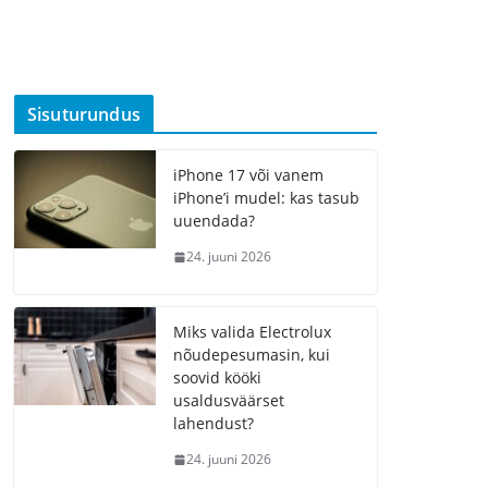
Sisuturundus
iPhone 17 või vanem
iPhone’i mudel: kas tasub
uuendada?
24. juuni 2026
Miks valida Electrolux
nõudepesumasin, kui
soovid kööki
usaldusväärset
lahendust?
24. juuni 2026