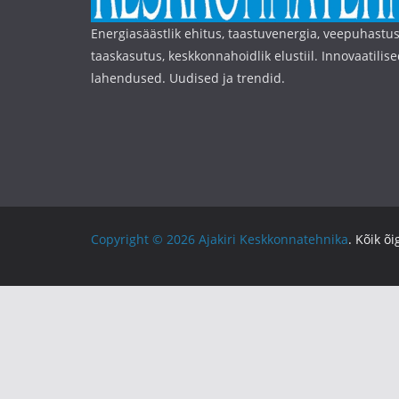
Energiasäästlik ehitus, taastuvenergia, veepuhastus
taaskasutus, keskkonnahoidlik elustiil. Innovaatilise
lahendused. Uudised ja trendid.
Copyright © 2026
Ajakiri Keskkonnatehnika
. Kõik õ