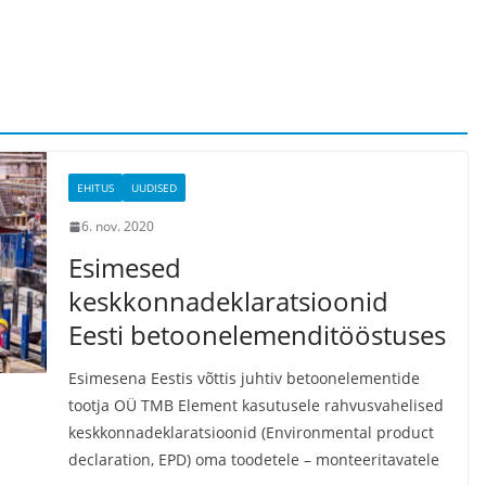
EHITUS
UUDISED
6. nov. 2020
Esimesed
keskkonnadeklaratsioonid
Eesti betoonelemenditööstuses
Esimesena Eestis võttis juhtiv betoonelementide
tootja OÜ TMB Element kasutusele rahvusvahelised
keskkonnadeklaratsioonid (Environmental product
declaration, EPD) oma toodetele – monteeritavatele