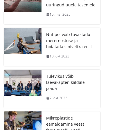
uuringud uuele tasemele
15. mai 2025
Nutipoi võib tuvastada
merereostuse ja
hoiatada sinivetika eest
10. okt 2023
Tulevikus võib
laevakapten kaldale
jääda
2. okt 2023
Mikroplastide
eemaldamine veest