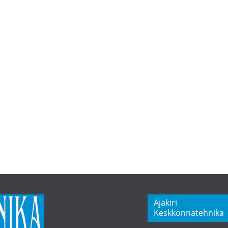
Ajakiri
Keskkonnatehnika