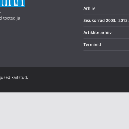
Arhiiv
,
d tooted ja
Sisukorrad 2003.–2013.
Artiklite arhiiv
Terminid
igused kaitstud.