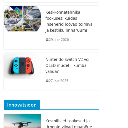
Keskkonnatehnika
fookuses: kuidas
insenerid loovad toimiva
ja kestliku linnaruumi
29. apr 2026
Nintendo Switch V2 või
OLED mudel – kumba
valida?
27. okt 2025
Innovatsioon
Kosmilised osakesed ja
droonid viivad maapõue