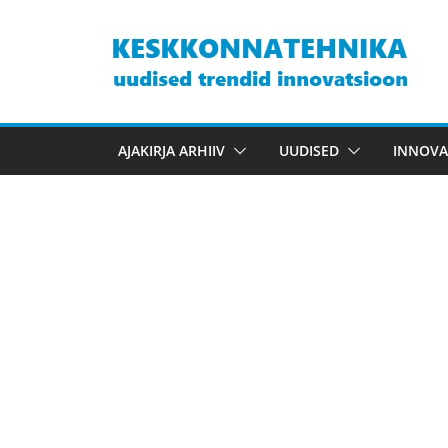
Skip
to
content
AJAKIRJA ARHIIV
UUDISED
INNOVA