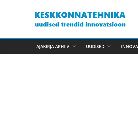
Skip
to
content
AJAKIRJA ARHIIV
UUDISED
INNOVA