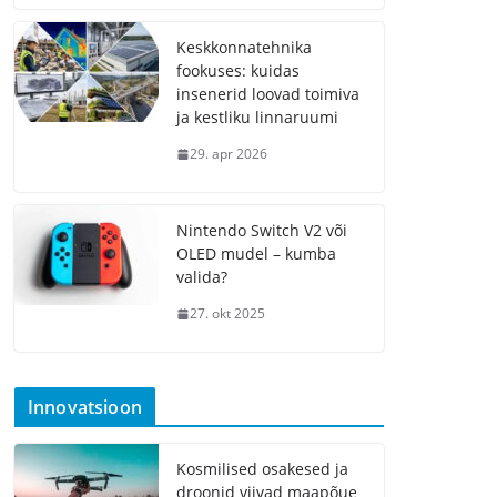
Keskkonnatehnika
fookuses: kuidas
insenerid loovad toimiva
ja kestliku linnaruumi
29. apr 2026
Nintendo Switch V2 või
OLED mudel – kumba
valida?
27. okt 2025
Innovatsioon
Kosmilised osakesed ja
droonid viivad maapõue