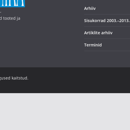
Arhiiv
,
d tooted ja
Sisukorrad 2003.–2013.
Artiklite arhiiv
Terminid
igused kaitstud.