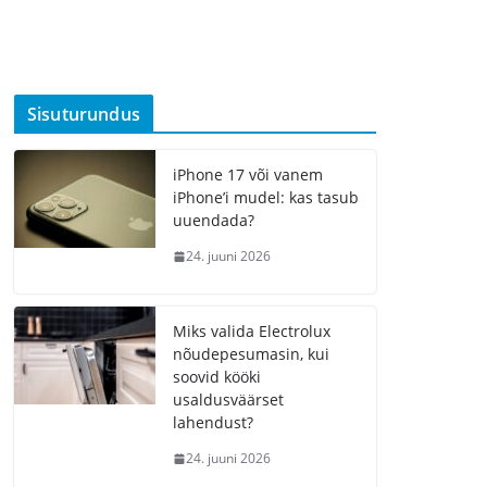
Sisuturundus
iPhone 17 või vanem
iPhone’i mudel: kas tasub
uuendada?
24. juuni 2026
Miks valida Electrolux
nõudepesumasin, kui
soovid kööki
usaldusväärset
lahendust?
24. juuni 2026