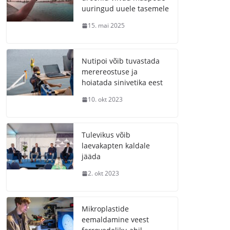
uuringud uuele tasemele
15. mai 2025
Nutipoi võib tuvastada
merereostuse ja
hoiatada sinivetika eest
10. okt 2023
Tulevikus võib
laevakapten kaldale
jääda
2. okt 2023
Mikroplastide
eemaldamine veest