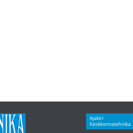
Ajakiri
Keskkonnatehnika