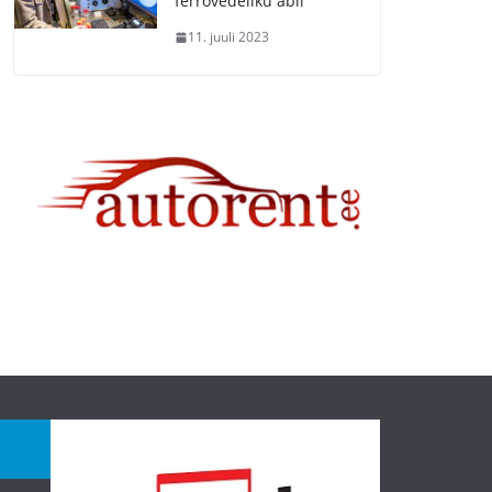
ferrovedeliku abil
11. juuli 2023