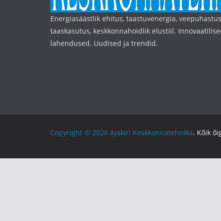
Energiasäästlik ehitus, taastuvenergia, veepuhastus
taaskasutus, keskkonnahoidlik elustiil. Innovaatilise
lahendused. Uudised ja trendid.
Copyright © 2026
Ajakiri Keskkonnatehnika
. Kõik õ