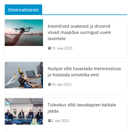
Innovatsioon
Kosmilised osakesed ja droonid
viivad maapõue uuringud uuele
tasemele
15. mai 2025
Nutipoi võib tuvastada merereostuse
ja hoiatada sinivetika eest
10. okt 2023
Tulevikus võib laevakapten kaldale
jääda
2. okt 2023