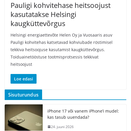
Pauligi kohvitehase heitsoojust
kasutatakse Helsingi
kaugküttevõrgus
Helsingi energiaettevõte Helen Oy ja Vuosaaris asuv
Pauligi kohvitehas katsetavad kohviubade röstimisel
tekkiva heitsoojuse kasutamist kaugküttevõrgus.
Toiduainetööstuse tootmisprotsessis tekkivat
heitsoojust
Loe edasi
Sisuturundus
iPhone 17 või vanem iPhone’i mudel:
kas tasub uuendada?
24. juuni 2026