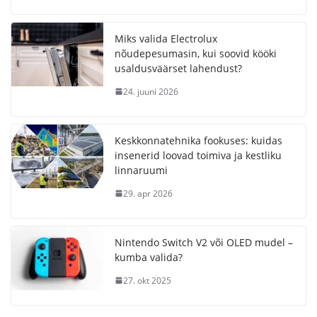
Miks valida Electrolux
nõudepesumasin, kui soovid kööki
usaldusväärset lahendust?
24. juuni 2026
Keskkonnatehnika fookuses: kuidas
insenerid loovad toimiva ja kestliku
linnaruumi
29. apr 2026
Nintendo Switch V2 või OLED mudel –
kumba valida?
27. okt 2025