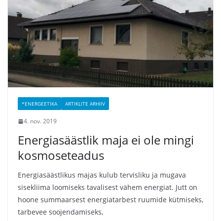
*ENERGEETIKA
ARTIKLITE ARHIIV
4. nov. 2019
Energiasäästlik maja ei ole mingi
kosmoseteadus
Energiasäästlikus majas kulub tervisliku ja mugava
sisekliima loomiseks tavalisest vähem energiat. Jutt on
hoone summaarsest energiatarbest ruumide kütmiseks,
tarbevee soojendamiseks,