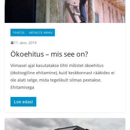
*EHITUS
ARTIKLITE ARHIIV
11. dets. 2019
Ökoehitus – mis see on?
Viimasel ajal kasutatakse tihti mõistet ökoehitus
(ökoloogiline ehitamine), kuid keskkonnast rääkides ei
ole alati selge, mida tegelikult silmas peetakse.
Ehitamisega
Loe edasi