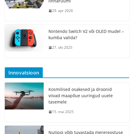
linnaruumi
29. apr 2026
Nintendo Switch V2 või OLED mudel –
kumba valida?
27. okt 2025
Innovatsioon
Kosmilised osakesed ja droonid
viivad maapõue uuringud uuele
tasemele
15. mai 2025
Nutipoi võib tuvastada merereostuse