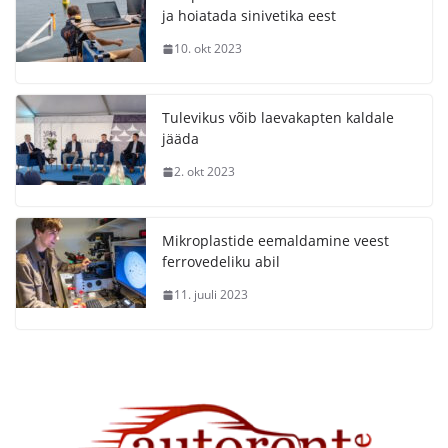
ja hoiatada sinivetika eest
10. okt 2023
Tulevikus võib laevakapten kaldale
jääda
2. okt 2023
Mikroplastide eemaldamine veest
ferrovedeliku abil
11. juuli 2023