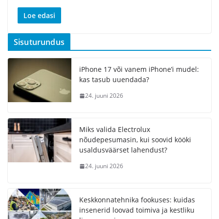
Loe edasi
Sisuturundus
iPhone 17 või vanem iPhone’i mudel:
kas tasub uuendada?
24. juuni 2026
Miks valida Electrolux
nõudepesumasin, kui soovid kööki
usaldusväärset lahendust?
24. juuni 2026
Keskkonnatehnika fookuses: kuidas
insenerid loovad toimiva ja kestliku