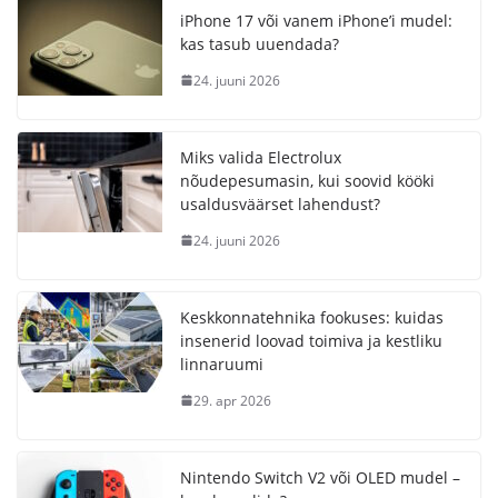
iPhone 17 või vanem iPhone’i mudel:
kas tasub uuendada?
24. juuni 2026
Miks valida Electrolux
nõudepesumasin, kui soovid kööki
usaldusväärset lahendust?
24. juuni 2026
Keskkonnatehnika fookuses: kuidas
insenerid loovad toimiva ja kestliku
linnaruumi
29. apr 2026
Nintendo Switch V2 või OLED mudel –