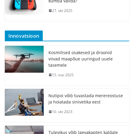
kumba valida?
27. okt 2025
Innovatsioon
Kosmilised osakesed ja droonid
viivad maapõue uuringud uuele
tasemele
15. mai 2025
Nutipoi võib tuvastada merereostuse
ja hoiatada sinivetika eest
10. okt 2023
Tulevikus võib laevakapten kaldale