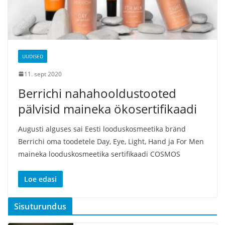
UUDISED
11. sept 2020
Berrichi nahahooldustooted
pälvisid maineka ökosertifikaadi
Augusti alguses sai Eesti looduskosmeetika bränd
Berrichi oma toodetele Day, Eye, Light, Hand ja For Men
maineka looduskosmeetika sertifikaadi COSMOS
Loe edasi
Sisuturundus