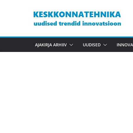
Skip
to
content
AJAKIRJA ARHIIV
UUDISED
INNOVA