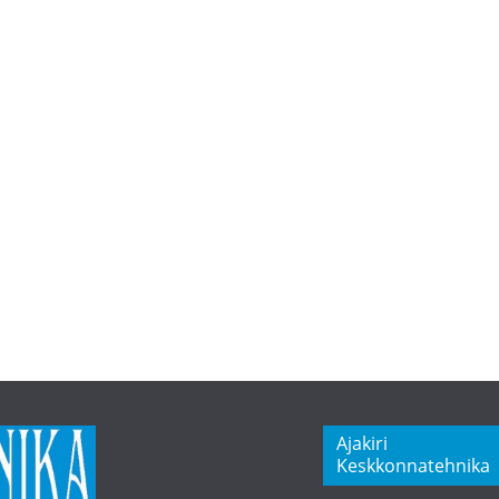
Ajakiri
Keskkonnatehnika