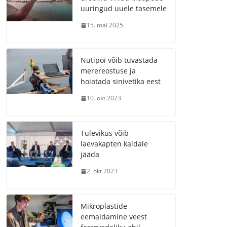
uuringud uuele tasemele
15. mai 2025
Nutipoi võib tuvastada
merereostuse ja
hoiatada sinivetika eest
10. okt 2023
Tulevikus võib
laevakapten kaldale
jääda
2. okt 2023
Mikroplastide
eemaldamine veest