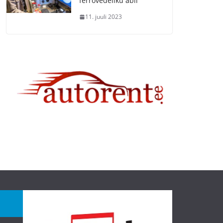
ferrovedeliku abil
11. juuli 2023