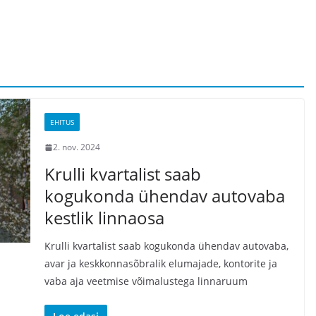
EHITUS
2. nov. 2024
Krulli kvartalist saab
kogukonda ühendav autovaba
kestlik linnaosa
Krulli kvartalist saab kogukonda ühendav autovaba,
avar ja keskkonnasõbralik elumajade, kontorite ja
vaba aja veetmise võimalustega linnaruum