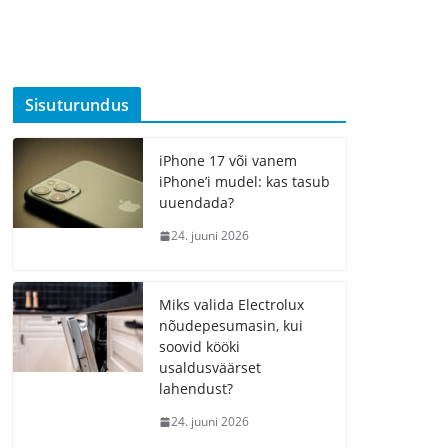
Sisuturundus
iPhone 17 või vanem
iPhone’i mudel: kas tasub
uuendada?
24. juuni 2026
Miks valida Electrolux
nõudepesumasin, kui
soovid kööki
usaldusväärset
lahendust?
24. juuni 2026