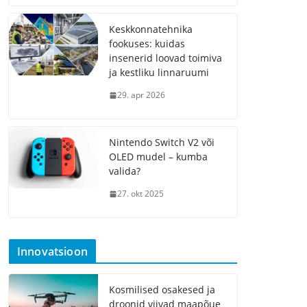
Keskkonnatehnika
fookuses: kuidas
insenerid loovad toimiva
ja kestliku linnaruumi
29. apr 2026
Nintendo Switch V2 või
OLED mudel – kumba
valida?
27. okt 2025
Innovatsioon
Kosmilised osakesed ja
droonid viivad maapõue