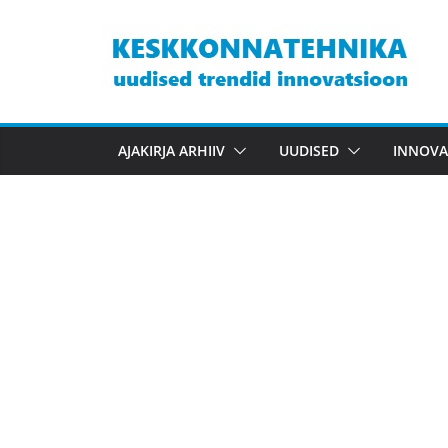
Skip
to
content
AJAKIRJA ARHIIV
UUDISED
INNOVA