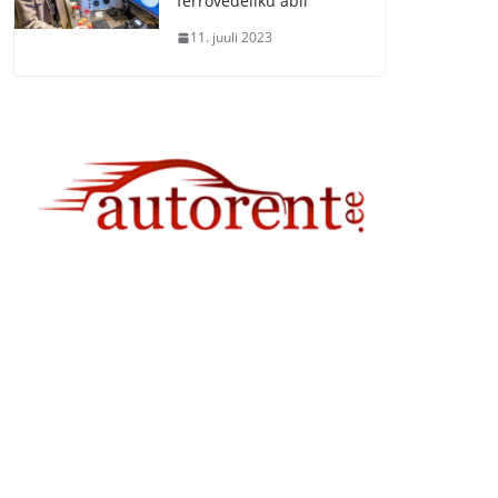
ferrovedeliku abil
11. juuli 2023