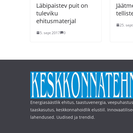
Läbipaistev puit on
Jäätm
tuleviku
tellis
ehitusmaterjal
25. sep
5. sept 2017
0
Energiasäästlik ehitus, taastuvenergia, veepuhastus
taaskasutus, keskkonnahoidlik elustiil. Innovaatilise
lahendused. Uudised ja trendid.