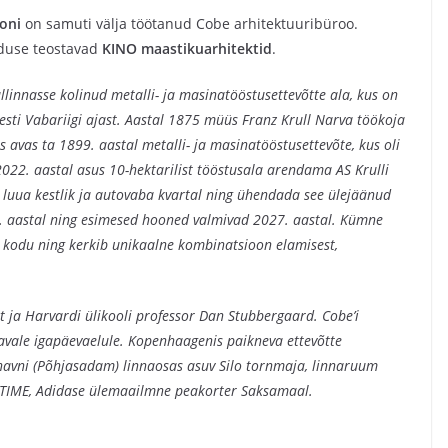
oni
on samuti välja töötanud Cobe arhitektuuribüroo.
nduse teostavad
KINO maastikuarhitektid
.
linnasse kolinud metalli- ja masinatööstusettevõtte ala, kus on
Eesti Vabariigi ajast. Aastal 1875 müüs Franz Krull Narva töökoja
lis avas ta 1899. aastal metalli- ja masinatööstusettevõte, kus oli
022. aastal asus 10-hektarilist tööstusala arendama AS Krulli
, luua kestlik ja autovaba kvartal ning ühendada see ülejäänud
. aastal ning esimesed hooned valmivad 2027. aastal. Kümne
 kodu ning kerkib unikaalne kombinatsioon elamisest,
t ja Harvardi ülikooli professor Dan Stubbergaard. Cobe’i
vale igapäevaelule. Kopenhaagenis paikneva ettevõtte
avni (Põhjasadam) linnaosas asuv Silo tornmaja, linnaruum
LFTIME, Adidase ülemaailmne peakorter Saksamaal.