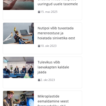
uuringud uuele tasemele
15. mai 2025
Nutipoi võib tuvastada
merereostuse ja
hoiatada sinivetika eest
10. okt 2023
Tulevikus võib
laevakapten kaldale
jääda
2. okt 2023
Mikroplastide
eemaldamine veest