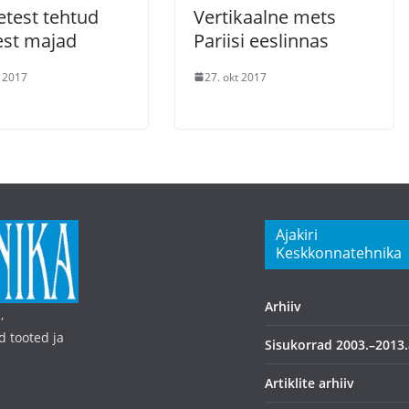
etest tehtud
Vertikaalne mets
test majad
Pariisi eeslinnas
t 2017
27. okt 2017
Ajakiri
Keskkonnatehnika
Arhiiv
,
d tooted ja
Sisukorrad 2003.–2013.
Artiklite arhiiv