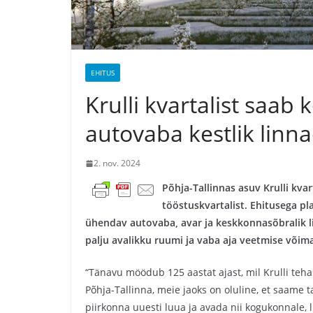
EHITUS
Krulli kvartalist saa
autovaba kestlik linn
2. nov. 2024
Põhja-Tallinnas asuv Krulli kva
tööstuskvartalist. Ehitusega p
ühendav autovaba, avar ja keskkonnasõbralik l
palju avalikku ruumi ja vaba aja veetmise võim
“Tänavu möödub 125 aastat ajast, mil Krulli tehas 
Põhja-Tallinna, meie jaoks on oluline, et saame t
piirkonna uuesti luua ja avada nii kogukonnale, l