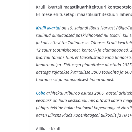
Krulli kvartali
maastikuarhitektuuri kontseptsio
Esimese ehitusetapi maastikuarhitektuuri lahe
Krulli kvarta
l
on 19. sajandi lõpus Narvast Põhja-Tal
säilinud ainulaadsed paekivihooned nii tsaari- kui 
ja kolis ettevõtte Tallinnasse. Tänases Krulli kvarta
12 suurt tootmishoonet, kontori- ja elamuhooned. 2
Kvartali tänane tiim, et taaselustada vana linnaosa
linnaruumiga. Ehitusega plaanitakse alustada 2025
aastaga rajatakse kvartalisse 3000 töökohta ja 600
töötamisest ja inimnäolisest linnaruumist.
Cobe
arhitektuuribüroo asutas 2006. aastal arhitek
eesmärk on luua keskkondi, mis aitavad kaasa muga
põhiprojektide hulka kuuluvad Kopenhaageni Nordh
Karen Blixens Plads Kopenhaageni ülikoolis ja HA
Allikas: Krulli