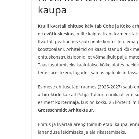
kaupa
Krulli kvartali ehituse käivitab Cobe ja Koko a
ettevõtluskeskus
, mille käigus transformeerita
Kvartali peahoones saab peale kontorite olema pa
koostööalani. Arhitektid on kaardistanud kõik m
ehituskonstruktsioonid, et võimalikult palju mat
Taaskasutamiseks kaalutakse kõike alates paekiv
terassõrestikeni, tagades samas ajalooliste fass
Esimese ehitusetapi raames (2025-2027) saab en
arhitektide
käe all Põhja-Tallinna unikaalseim
s
esimest
kortermaja
, kus on kokku 25 korterit, m
Grossschmidt Arhitektuur
.
Ehitus ja kvartali areng toimub etapi kaupa, enne
lahenduse leidmiseks ja ala rikastamiseks.