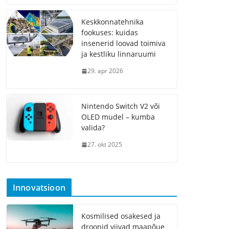
Keskkonnatehnika
fookuses: kuidas
insenerid loovad toimiva
ja kestliku linnaruumi
29. apr 2026
Nintendo Switch V2 või
OLED mudel – kumba
valida?
27. okt 2025
Innovatsioon
Kosmilised osakesed ja
droonid viivad maapõue