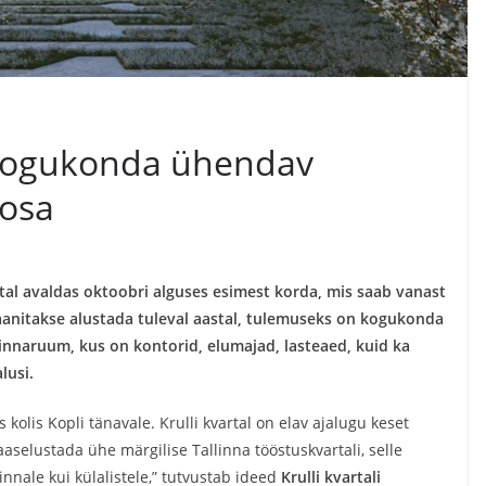
b kogukonda ühendav
aosa
rtal avaldas oktoobri alguses esimest korda, mis saab vanast
laanitakse alustada tuleval aastal, tulemuseks on kogukonda
innaruum, kus on kontorid, elumajad, lasteaed, kuid ka
alusi.
kolis Kopli tänavale. Krulli kvartal on elav ajalugu keset
aaselustada ühe märgilise Tallinna tööstuskvartali, selle
innale kui külalistele,” tutvustab ideed
Krulli kvartali