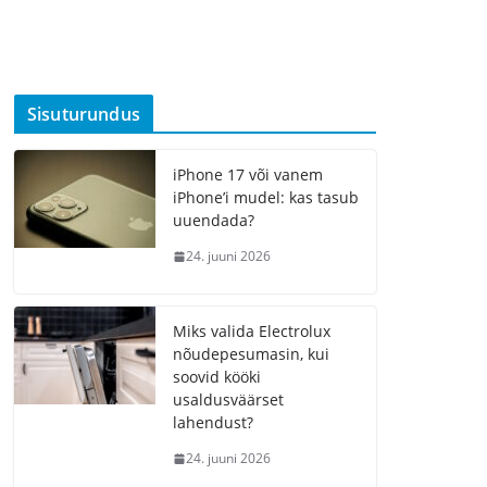
Sisuturundus
iPhone 17 või vanem
iPhone’i mudel: kas tasub
uuendada?
24. juuni 2026
Miks valida Electrolux
nõudepesumasin, kui
soovid kööki
usaldusväärset
lahendust?
24. juuni 2026