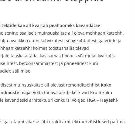
rhitektide käe all kvartali peahooneks kavandatav
kse senine osaliselt muinsuskaitse all oleva mehhaanikatsehh.
lju avalikku ruumi kohvikutest, söögikohtadest, galeriide ja
ehhaanikatsehhi kolmes tööstushallis olevad
erjale taaskasutada, kas samas hoones või mujal kvartalis.
iseintest, betoonsammastest ja paneelidest kuni
aadide säilimise.
disest muinsuskaitse all olevast remonditsehhist
Koko
ündmuste maja
. Volta tänava äärde kerkivad Krulli kolm
ille kavandasid arhitektuurikonkursi võitjad HGA –
Hayashi-
 igat etappi viiakse läbi eraldi
arhitektuurivõistlused
parima