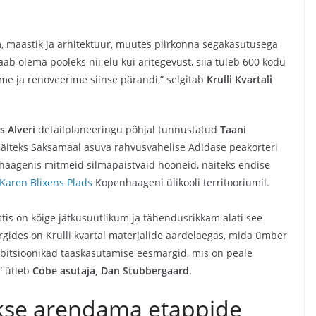
, maastik ja arhitektuur, muutes piirkonna segakasutusega
ab olema pooleks nii elu kui äritegevust, siia tuleb 600 kodu
e ja renoveerime siinse pärandi,” selgitab
Krulli Kvartali
s Alveri
detailplaneeringu põhjal tunnustatud
Taani
näiteks Saksamaal asuva rahvusvahelise Adidase peakorteri
aagenis mitmeid silmapaistvaid hooneid, näiteks endise
Karen Bl
ixens Plads
Kopenhaageni ülikooli territooriumil.
is on kõige jätkusuutlikum ja tähendusrikkam alati see
rgides on Krulli kvartal materjalide aardelaegas, mida ümber
bitsioonikad taaskasutamise eesmärgid, mis on peale
” ütleb
Cobe asutaja, Dan Stubbergaard
.
takse arendama etappide