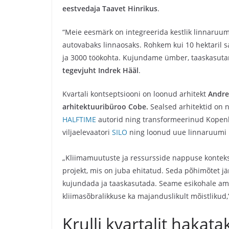
eestvedaja Taavet Hinrikus
.
“Meie eesmärk on integreerida kestlik linnaruum
autovabaks linnaosaks. Rohkem kui 10 hektaril sa
ja 3000 töökohta. Kujundame ümber, taaskasutam
tegevjuht Indrek Hääl
.
Kvartali kontseptsiooni on loonud arhitekt
Andre
arhitektuuribüroo
Cobe.
Sealsed arhitektid on 
HALFTIME
autorid ning transformeerinud Kopenh
viljaelevaatori
SILO
ning loonud uue linnaruumi
„Kliimamuutuste ja ressursside nappuse kontekst
projekt, mis on juba ehitatud. Seda põhimõtet jä
kujundada ja taaskasutada. Seame esikohale am
kliimasõbralikkuse ka majanduslikult mõistlikud,
Krulli kvartalit haka