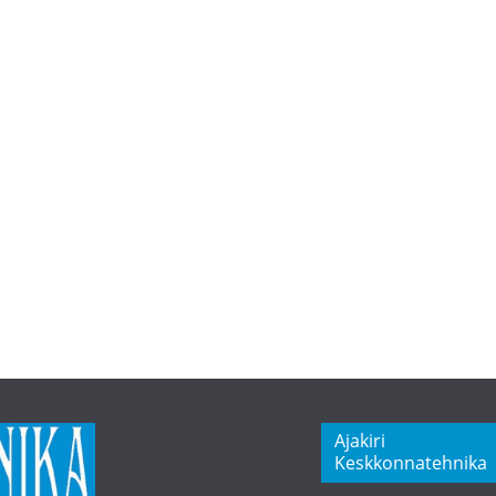
Ajakiri
Keskkonnatehnika