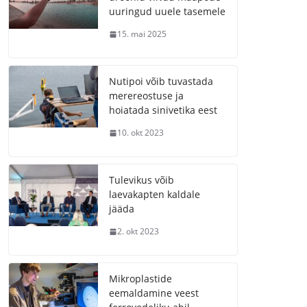
uuringud uuele tasemele
15. mai 2025
Nutipoi võib tuvastada
merereostuse ja
hoiatada sinivetika eest
10. okt 2023
Tulevikus võib
laevakapten kaldale
jääda
2. okt 2023
Mikroplastide
eemaldamine veest