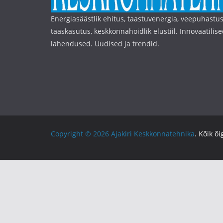
Energiasäästlik ehitus, taastuvenergia, veepuhastus
taaskasutus, keskkonnahoidlik elustiil. Innovaatilise
lahendused. Uudised ja trendid.
Copyright © 2026
Ajakiri Keskkonnatehnika
. Kõik õ