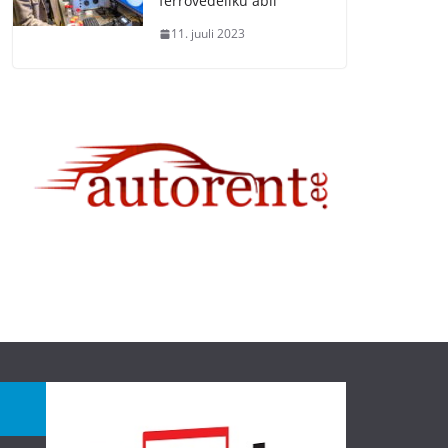
ferrovedeliku abil
11. juuli 2023