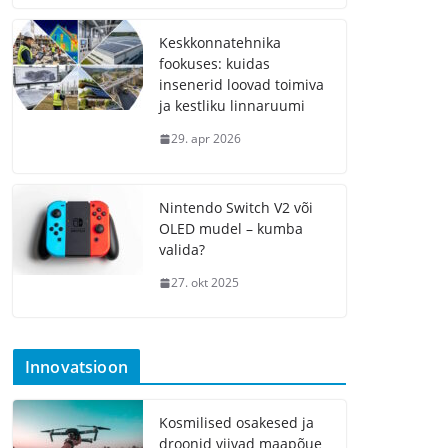
Keskkonnatehnika
fookuses: kuidas
insenerid loovad toimiva
ja kestliku linnaruumi
29. apr 2026
Nintendo Switch V2 või
OLED mudel – kumba
valida?
27. okt 2025
Innovatsioon
Kosmilised osakesed ja
droonid viivad maapõue