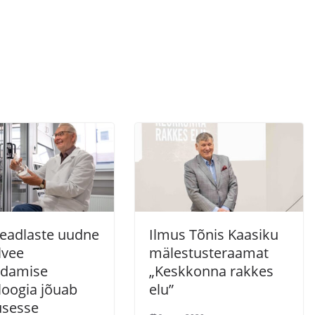
teadlaste uudne
Ilmus Tõnis Kaasiku
lvee
mälestusteraamat
ndamise
„Keskkonna rakkes
loogia jõuab
elu”
usesse