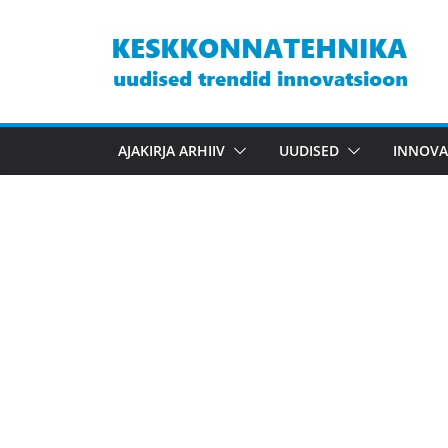
Skip
to
content
AJAKIRJA ARHIIV
UUDISED
INNOVA