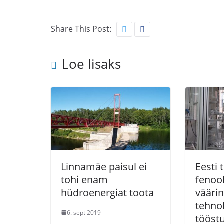
Share This Post:
Loe lisaks
Linnamäe paisul ei
Eesti 
tohi enam
fenoo
hüdroenergiat toota
vääri
tehno
6. sept 2019
tööst