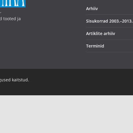
Arhiiv
,
d tooted ja
Sisukorrad 2003.–2013.
Artiklite arhiiv
Terminid
igused kaitstud.