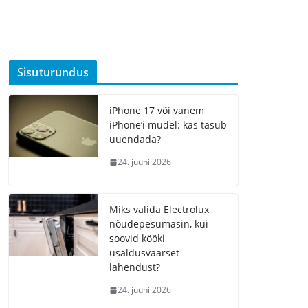
Sisuturundus
iPhone 17 või vanem
iPhone’i mudel: kas tasub
uuendada?
24. juuni 2026
Miks valida Electrolux
nõudepesumasin, kui
soovid kööki
usaldusväärset
lahendust?
24. juuni 2026