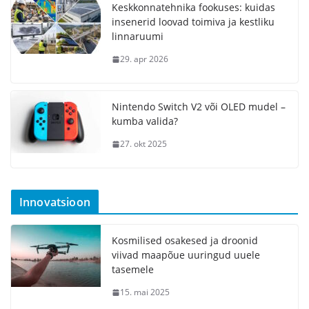
Keskkonnatehnika fookuses: kuidas
insenerid loovad toimiva ja kestliku
linnaruumi
29. apr 2026
Nintendo Switch V2 või OLED mudel –
kumba valida?
27. okt 2025
Innovatsioon
Kosmilised osakesed ja droonid
viivad maapõue uuringud uuele
tasemele
15. mai 2025