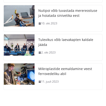
Nutipoi võib tuvastada merereostuse
ja hoiatada sinivetika eest
10. okt 2023
Tulevikus võib laevakapten kaldale
jääda
2. okt 2023
Mikroplastide eemaldamine veest
ferrovedeliku abil
11. juuli 2023