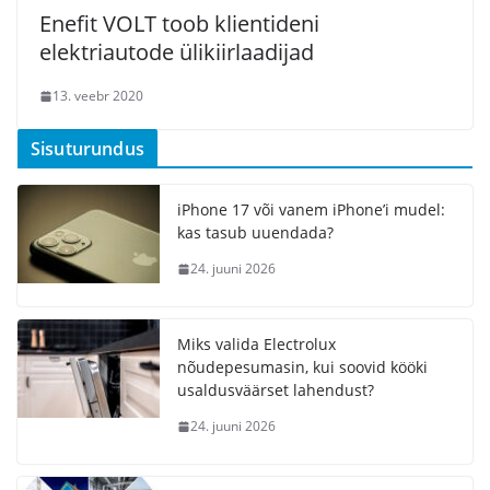
Enefit VOLT toob klientideni
elektriautode ülikiirlaadijad
13. veebr 2020
Sisuturundus
iPhone 17 või vanem iPhone’i mudel:
kas tasub uuendada?
24. juuni 2026
Miks valida Electrolux
nõudepesumasin, kui soovid kööki
usaldusväärset lahendust?
24. juuni 2026