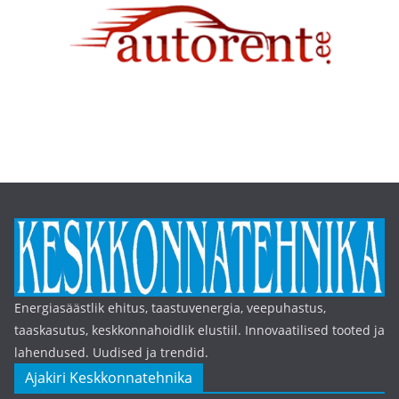
Energiasäästlik ehitus, taastuvenergia, veepuhastus,
taaskasutus, keskkonnahoidlik elustiil. Innovaatilised tooted ja
lahendused. Uudised ja trendid.
Ajakiri Keskkonnatehnika