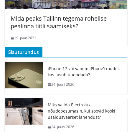
Mida peaks Tallinn tegema rohelise
pealinna tiitli saamiseks?
19. jaan 2021
Sisuturundus
iPhone 17 või vanem iPhone’i mudel:
kas tasub uuendada?
24. juuni 2026
Miks valida Electrolux
nõudepesumasin, kui soovid kööki
usaldusväärset lahendust?
24. juuni 2026