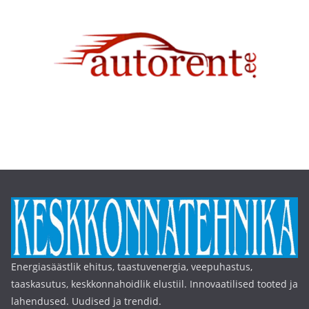
Energiasäästlik ehitus, taastuvenergia, veepuhastus,
taaskasutus, keskkonnahoidlik elustiil. Innovaatilised tooted ja
lahendused. Uudised ja trendid.