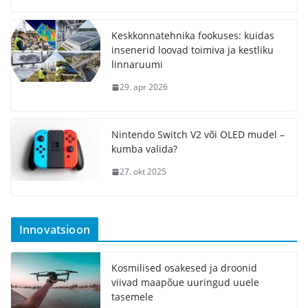
Keskkonnatehnika fookuses: kuidas
insenerid loovad toimiva ja kestliku
linnaruumi
29. apr 2026
Nintendo Switch V2 või OLED mudel –
kumba valida?
27. okt 2025
Innovatsioon
Kosmilised osakesed ja droonid
viivad maapõue uuringud uuele
tasemele