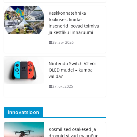
Keskkonnatehnika
fookuses: kuidas
insenerid loovad toimiva
ja kestliku linnaruumi
29. apr 2026
Nintendo Switch V2 või
OLED mudel – kumba
valida?
27. okt 2025
Innovatsioon
Kosmilised osakesed ja
droonid viivad maapõue