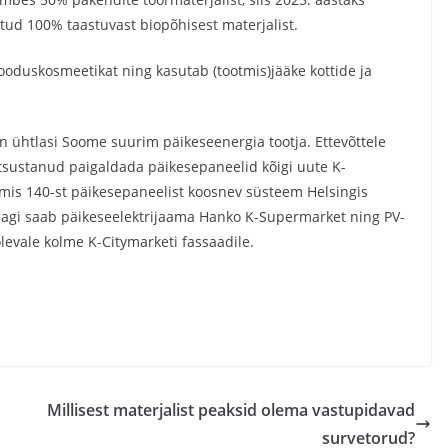
htud 100% taastuvast biopõhisest materjalist.
ooduskosmeetikat ning kasutab (tootmis)jääke kottide ja
on ühtlasi Soome suurim päikeseenergia tootja. Ettevõttele
tsustanud paigaldada päikesepaneelid kõigi uute K-
almis 140-st päikesepaneelist koosnev süsteem Helsingis
eagi saab päikeseelektrijaama Hanko K-Supermarket ning PV-
levale kolme K-Citymarketi fassaadile.
Millisest materjalist peaksid olema vastupidavad
survetorud?