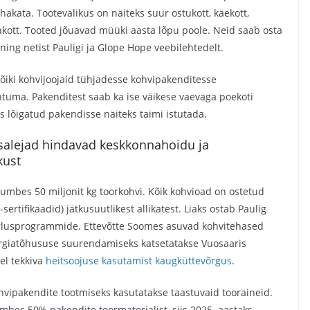
hakata. Tootevalikus on näiteks suur ostukott, käekott,
hakott. Tooted jõuavad müüki aasta lõpu poole. Neid saab osta
ning netist Pauligi ja Glope Hope veebilehtedelt.
kõiki kohvijoojaid tühjadesse kohvipakenditesse
htuma. Pakenditest saab ka ise väikese vaevaga poekoti
 lõigatud pakendisse näiteks taimi istutada.
osalejad hindavad keskkonnahoidu ja
kust
 umbes 50 miljonit kg toorkohvi. Kõik kohvioad on ostetud
sertifikaadid) jätkusuutlikest allikatest. Liaks ostab Paulig
nerlusprogrammide. Ettevõtte Soomes asuvad kohvitehased
nergiatõhususe suurendamiseks katsetatakse Vuosaaris
el tekkiva
heitsoojuse kasutamist kaugküttevõrgus
.
hvipakendite tootmiseks kasutatakse taastuvaid tooraineid.
bes 50% pakendite toormaterjalist, siis 2025. aastaks