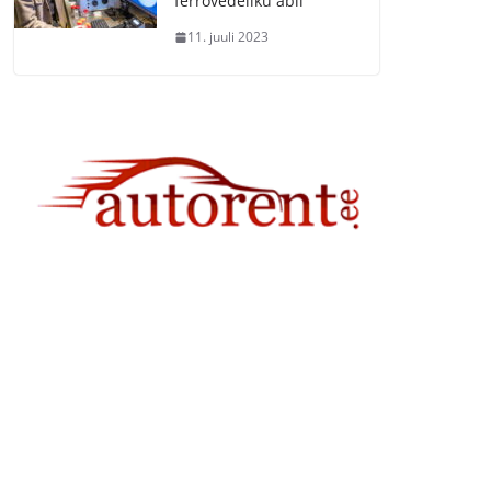
ferrovedeliku abil
11. juuli 2023