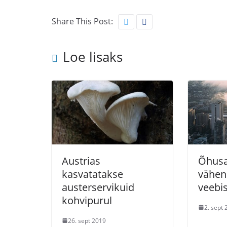
Share This Post:
Loe lisaks
Austrias
Õhusa
kasvatatakse
vähen
austerservikuid
veebi
kohvipurul
2. sept
26. sept 2019