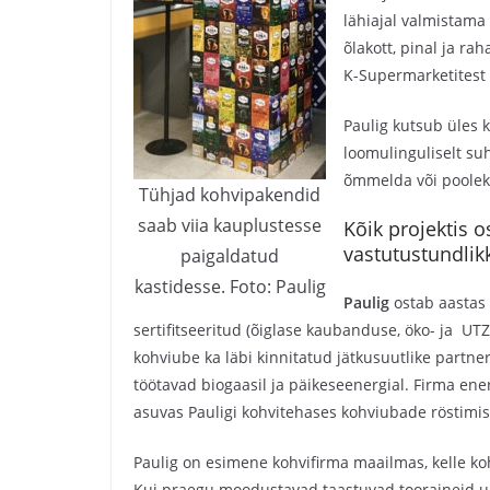
lähiajal valmistama 
õlakott, pinal ja ra
K-Supermarketitest 
Paulig kutsub üles 
loomulinguliselt su
õmmelda või pooleks
Tühjad kohvipakendid
saab viia kauplustesse
Kõik projektis 
vastutustundlik
paigaldatud
kastidesse. Foto: Paulig
Paulig
ostab aastas
sertifitseeritud (õiglase kaubanduse, öko- ja UTZ-
kohviube ka läbi kinnitatud jätkusuutlike part
töötavad biogaasil ja päikeseenergial. Firma e
asuvas Pauligi kohvitehases kohviubade röstimis
Paulig on esimene kohvifirma maailmas, kelle ko
Kui praegu moodustavad taastuvad tooraineid um