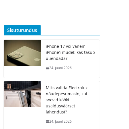
Sisuturundus
iPhone 17 või vanem
iPhone’i mudel: kas tasub
uuendada?
24. juuni 2026
Miks valida Electrolux
nõudepesumasin, kui
soovid kööki
usaldusväärset
lahendust?
24. juuni 2026