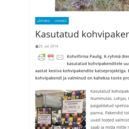
JÄÄTMED
UUDISED
Kasutatud kohvipaken
29. okt 2019
Kohvifirma Paulig, K-ryhmä (Ke
kasutatud kohvipakenditele uus
aastat kestva kohvipakendite katseprojektiga.
kohvipakendi ja valminud on kaheksa toote pr
Kasutatud kohvipake
Nummulas, Lohjas, K
paigaldatud spetsia
panna. Pakendid to
uued tooted valmist
saab ja mida mitte 