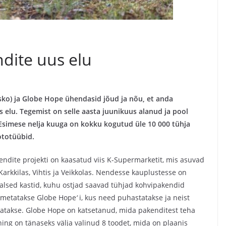
dite uus elu
sko) ja Globe Hope ühendasid jõud ja nõu, et anda
 elu. Tegemist on selle aasta juunikuus alanud ja pool
 Esimese nelja kuuga on kokku kogutud üle 10 000 tühja
ototüübid.
ndite projekti on kaasatud viis K-Supermarketit, mis asuvad
arkkilas, Vihtis ja Veikkolas. Nendesse kauplustesse on
alsed kastid, kuhu ostjad saavad tühjad kohvipakendid
imetatakse Globe Hope
‘
i, kus need puhastatakse ja neist
atakse. Globe Hope on katsetanud, mida pakenditest teha
ning on tänaseks välja valinud 8 toodet, mida on plaanis