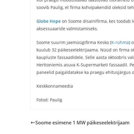
soovib Paulig, et firma kohvipakendid oleksid te
Globe Hope
on Soome disainifirma, kes toodab l
aksessuaaride valmistamiseks.
Soome suurim jaemüügifirma Kesko (
K-rühmä
) 
kuulub 32 päikeseelektrijaama. Nüüd on firma o
kaupluste fassaadidele. Selle aasta oktoobris v
Herttoniemis asuva K-Supermarketi fassaadil. P
paneelid paigaldatakse ka praegu ehitusjärgus o
Keskkonnameedia
Fotod: Paulig
Soome esimene 1 MW päikeseelektrijaam