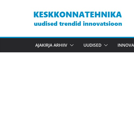
Skip
to
content
AJAKIRJA ARHIIV
UUDISED
INNOVA