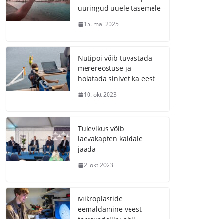
uuringud uuele tasemele
15. mai 2025
Nutipoi võib tuvastada
merereostuse ja
hoiatada sinivetika eest
10. okt 2023
Tulevikus võib
laevakapten kaldale
jääda
2. okt 2023
Mikroplastide
eemaldamine veest