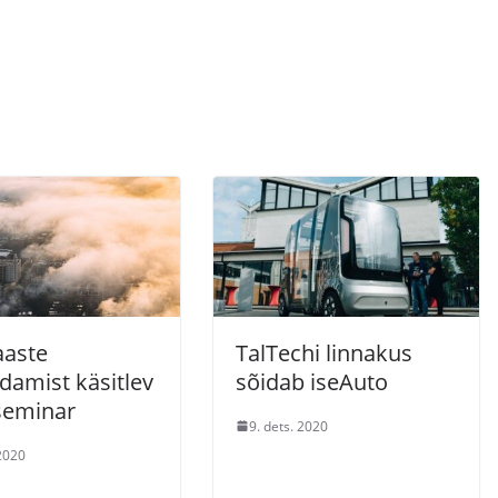
aste
TalTechi linnakus
damist käsitlev
sõidab iseAuto
seminar
9. dets. 2020
 2020