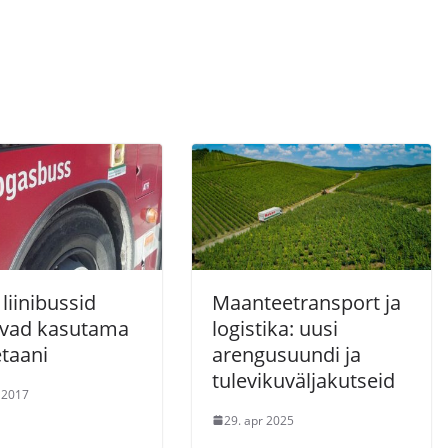
liinibussid
Maanteetransport ja
vad kasutama
logistika: uusi
taani
arengusuundi ja
tulevikuväljakutseid
. 2017
29. apr 2025