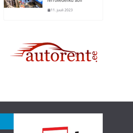
ferrovedeliku abil
11. juuli 2023