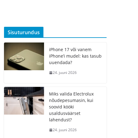
Sisuturundus
iPhone 17 või vanem
iPhone’i mudel: kas tasub
uuendada?
24. juuni 2026
Miks valida Electrolux
nõudepesumasin, kui
soovid kööki
usaldusväärset
lahendust?
24. juuni 2026