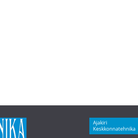
Ajakiri
Keskkonnatehnika