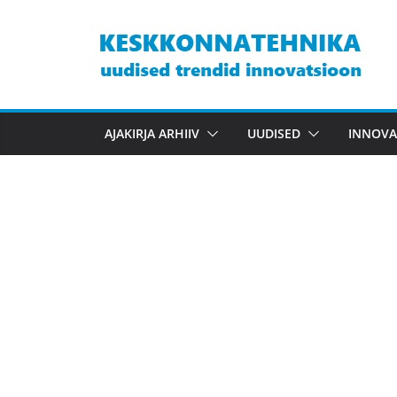
Skip
to
content
AJAKIRJA ARHIIV
UUDISED
INNOVA