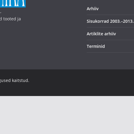
Arhiiv
,
d tooted ja
Sisukorrad 2003.–2013.
Artiklite arhiiv
Terminid
igused kaitstud.