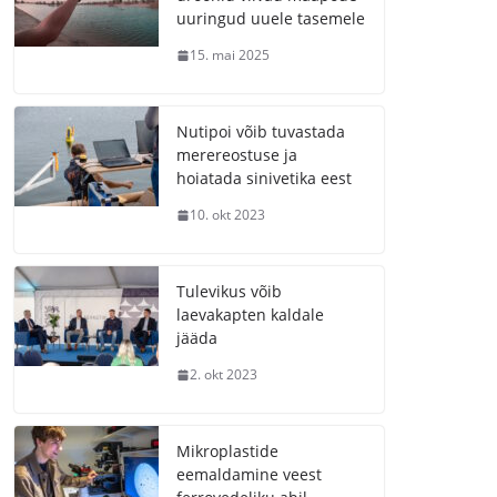
uuringud uuele tasemele
15. mai 2025
Nutipoi võib tuvastada
merereostuse ja
hoiatada sinivetika eest
10. okt 2023
Tulevikus võib
laevakapten kaldale
jääda
2. okt 2023
Mikroplastide
eemaldamine veest