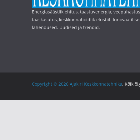
Energiasäästlik ehitus, taastuvenergia, veepuhastus
taaskasutus, keskkonnahoidlik elustiil. Innovaatilise
lahendused. Uudised ja trendid.
Copyright © 2026
Ajakiri Keskkonnatehnika
. Kõik õ