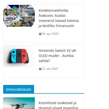
Keskkonnatehnika
fookuses: kuidas
insenerid loovad toimiva
ja kestliku linnaruumi
29. apr 2026
Nintendo Switch V2 või
OLED mudel – kumba
valida?
27. okt 2025
Innovatsioon
Kosmilised osakesed ja
droonid viivad maapõue