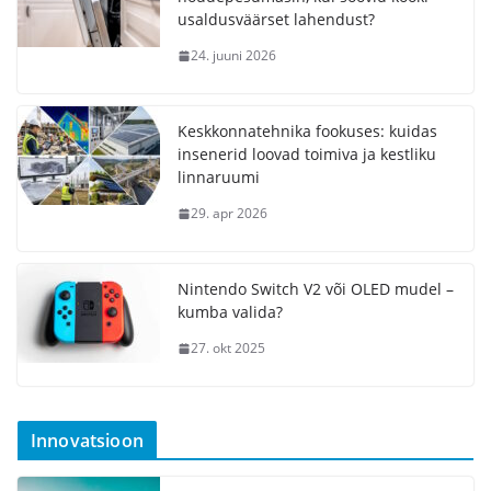
usaldusväärset lahendust?
24. juuni 2026
Keskkonnatehnika fookuses: kuidas
insenerid loovad toimiva ja kestliku
linnaruumi
29. apr 2026
Nintendo Switch V2 või OLED mudel –
kumba valida?
27. okt 2025
Innovatsioon