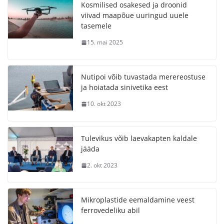
Kosmilised osakesed ja droonid
viivad maapõue uuringud uuele
tasemele
15. mai 2025
Nutipoi võib tuvastada merereostuse
ja hoiatada sinivetika eest
10. okt 2023
Tulevikus võib laevakapten kaldale
jääda
2. okt 2023
Mikroplastide eemaldamine veest
ferrovedeliku abil