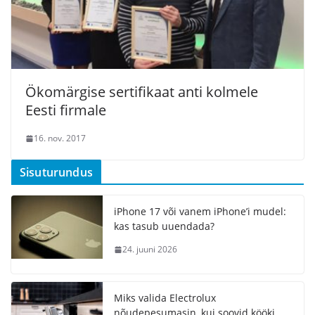
Ökomärgise sertifikaat anti kolmele
Eesti firmale
16. nov. 2017
Sisuturundus
iPhone 17 või vanem iPhone’i mudel:
kas tasub uuendada?
24. juuni 2026
Miks valida Electrolux
nõudepesumasin, kui soovid kööki