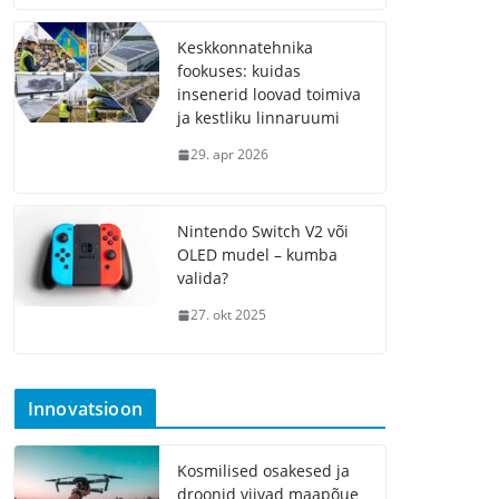
Keskkonnatehnika
fookuses: kuidas
insenerid loovad toimiva
ja kestliku linnaruumi
29. apr 2026
Nintendo Switch V2 või
OLED mudel – kumba
valida?
27. okt 2025
Innovatsioon
Kosmilised osakesed ja
droonid viivad maapõue