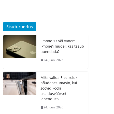
Sisuturundus
iPhone 17 või vanem
iPhone’i mudel: kas tasub
uuendada?
24. juuni 2026
Miks valida Electrolux
nõudepesumasin, kui
soovid kööki
usaldusväärset
lahendust?
24. juuni 2026