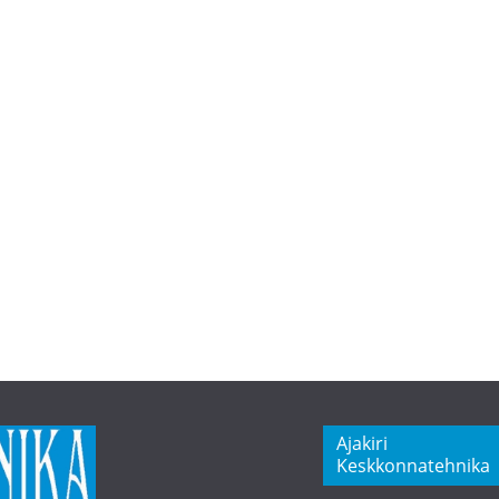
Ajakiri
Keskkonnatehnika