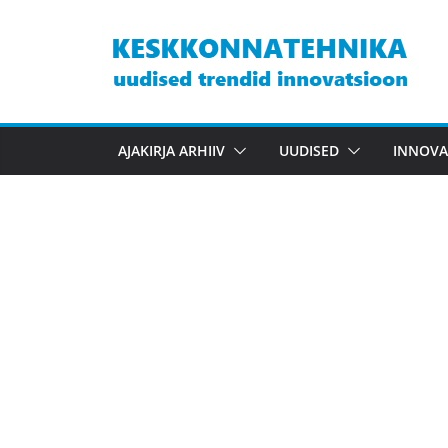
Skip
to
content
AJAKIRJA ARHIIV
UUDISED
INNOVA