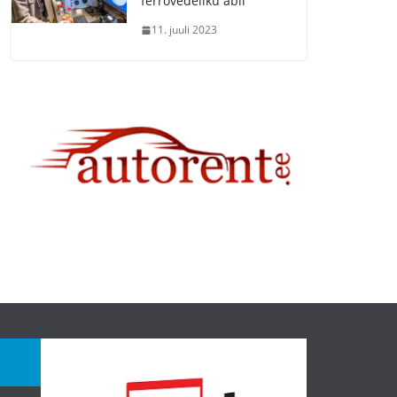
ferrovedeliku abil
11. juuli 2023