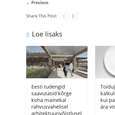
← Previous
Share This Post:
Loe lisaks
Eesti tudengid
Toidu
saavutasid kõrge
kalku
koha mainekal
kui pa
rahvusvahelisel
ära vi
arhitektuurivõistlusel