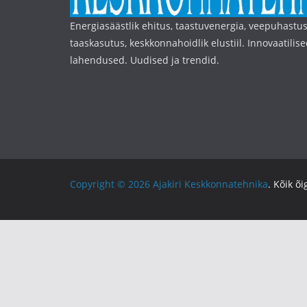
Energiasäästlik ehitus, taastuvenergia, veepuhastus
taaskasutus, keskkonnahoidlik elustiil. Innovaatilise
lahendused. Uudised ja trendid.
Copyright © 2026
Ajakiri Keskkonnatehnika
. Kõik õ