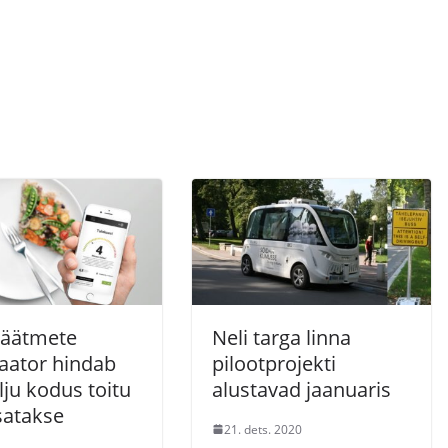
jäätmete
Neli targa linna
laator hindab
pilootprojekti
lju kodus toitu
alustavad jaanuaris
satakse
21. dets. 2020