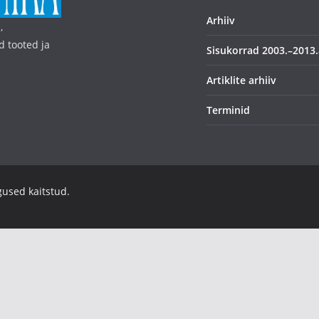
Arhiiv
,
d tooted ja
Sisukorrad 2003.–2013.
Artiklite arhiiv
Terminid
igused kaitstud.