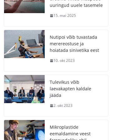
uuringud uuele tasemele
15. mai 2025
Nutipoi võib tuvastada
merereostuse ja
hoiatada sinivetika eest
10. okt 2023
Tulevikus võib
laevakapten kaldale
jääda
2. okt 2023
Mikroplastide
eemaldamine veest