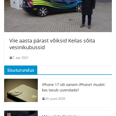
Viie aasta pärast võiksid Keilas sõita
vesinikubussid
7. apr 2021
Sisuturundus
iPhone 17 või vanem iPhone’i mudel:
kas tasub uuendada?
24. juuni 2026