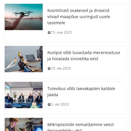
Kosmilised osakesed ja droonid
viivad maapõue uuringud uuele
tasemele
15. mai 2025
Nutipoi võib tuvastada merereostuse
ja hoiatada sinivetika eest
10. okt 2023
Tulevikus võib laevakapten kaldale
jääda
2. okt 2023
Mikroplastide eemaldamine veest
ferrovedeliku abil