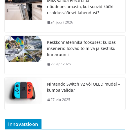
Miks valida Electrolux
nõudepesumasin, kui soovid kööki
usaldusväärset lahendust?
24. juuni 2026
Keskkonnatehnika fookuses: kuidas
insenerid loovad toimiva ja kestliku
linnaruumi
29. apr 2026
Nintendo Switch V2 või OLED mudel –
kumba valida?
27. okt 2025
Innovatsioon