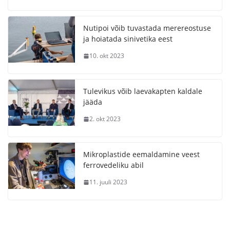
Nutipoi võib tuvastada merereostuse
ja hoiatada sinivetika eest
10. okt 2023
Tulevikus võib laevakapten kaldale
jääda
2. okt 2023
Mikroplastide eemaldamine veest
ferrovedeliku abil
11. juuli 2023