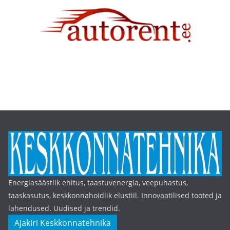
Energiasäästlik ehitus, taastuvenergia, veepuhastus,
taaskasutus, keskkonnahoidlik elustiil. Innovaatilised tooted ja
lahendused. Uudised ja trendid.
Ajakiri Keskkonnatehnika