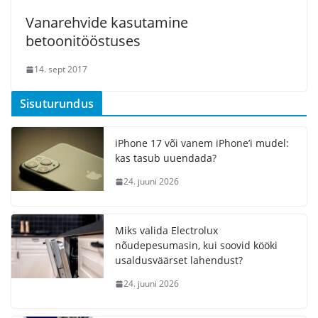
Vanarehvide kasutamine
betoonitööstuses
14. sept 2017
Sisuturundus
iPhone 17 või vanem iPhone’i mudel:
kas tasub uuendada?
24. juuni 2026
Miks valida Electrolux
nõudepesumasin, kui soovid kööki
usaldusväärset lahendust?
24. juuni 2026