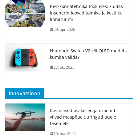
Keskkonnatehnika fookuses: kuidas
insenerid loovad toimiva ja kestliku
linnaruumi
29. apr 2026
Nintendo Switch V2 või OLED mudel –
kumba valida?
27. okt 2025
Innovatsioon
Kosmilised osakesed ja droonid
viivad maapõue uuringud uuele
tasemele
15. mai 2025