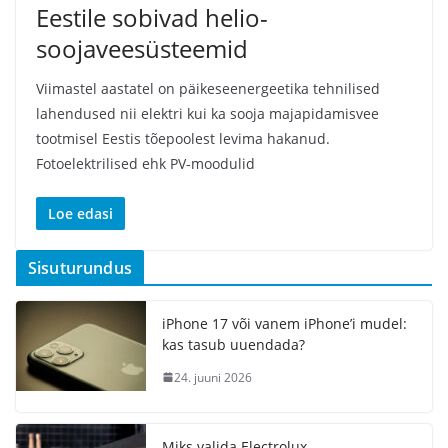
Eestile sobivad helio-
soojaveesüsteemid
Viimastel aastatel on päikeseenergeetika tehnilised
lahendused nii elektri kui ka sooja majapidamisvee
tootmisel Eestis tõepoolest levima hakanud.
Fotoelektrilised ehk PV-moodulid
Loe edasi
Sisuturundus
iPhone 17 või vanem iPhone’i mudel:
kas tasub uuendada?
24. juuni 2026
Miks valida Electrolux