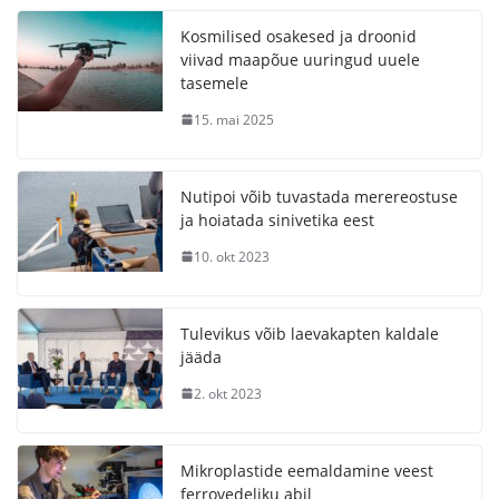
Kosmilised osakesed ja droonid
viivad maapõue uuringud uuele
tasemele
15. mai 2025
Nutipoi võib tuvastada merereostuse
ja hoiatada sinivetika eest
10. okt 2023
Tulevikus võib laevakapten kaldale
jääda
2. okt 2023
Mikroplastide eemaldamine veest
ferrovedeliku abil