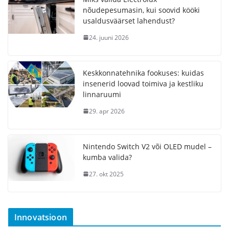
nõudepesumasin, kui soovid kööki
usaldusväärset lahendust?
24. juuni 2026
Keskkonnatehnika fookuses: kuidas
insenerid loovad toimiva ja kestliku
linnaruumi
29. apr 2026
Nintendo Switch V2 või OLED mudel –
kumba valida?
27. okt 2025
Innovatsioon