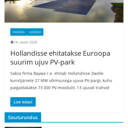
ENERGIA
UUDISED
14. veebr 2020
Hollandisse ehitatakse Euroopa
suurim ujuv PV-park
Saksa firma Baywa r.e. ehitab Hollandisse Zwolle
kunstjärvele 27 MW võimsusega ujuva PV-pargi, kuhu
paigaldatakse 73 000 PV-moodulit, 13 ujuvat trahvot
Loe edasi
Sisuturundus