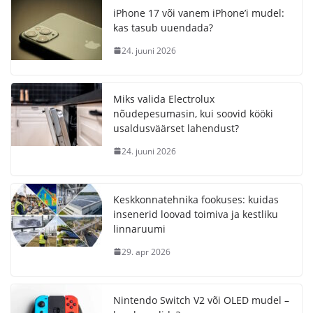
iPhone 17 või vanem iPhone’i mudel:
kas tasub uuendada?
24. juuni 2026
Miks valida Electrolux
nõudepesumasin, kui soovid kööki
usaldusväärset lahendust?
24. juuni 2026
Keskkonnatehnika fookuses: kuidas
insenerid loovad toimiva ja kestliku
linnaruumi
29. apr 2026
Nintendo Switch V2 või OLED mudel –