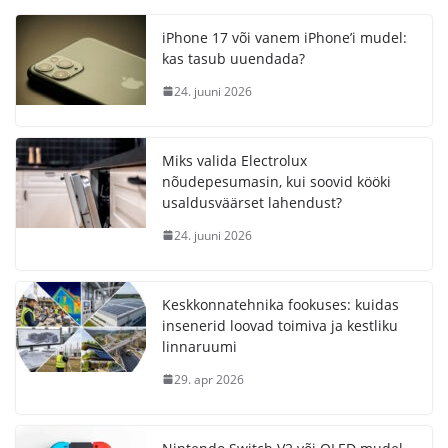
iPhone 17 või vanem iPhone’i mudel:
kas tasub uuendada?
24. juuni 2026
Miks valida Electrolux
nõudepesumasin, kui soovid kööki
usaldusväärset lahendust?
24. juuni 2026
Keskkonnatehnika fookuses: kuidas
insenerid loovad toimiva ja kestliku
linnaruumi
29. apr 2026