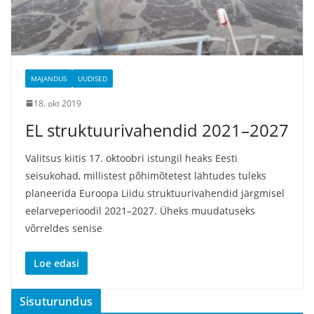
MAJANDUS
UUDISED
18. okt 2019
EL struktuurivahendid 2021–2027
Valitsus kiitis 17. oktoobri istungil heaks Eesti
seisukohad, millistest põhimõtetest lähtudes tuleks
planeerida Euroopa Liidu struktuurivahendid järgmisel
eelarveperioodil 2021–2027. Üheks muudatuseks
võrreldes senise
Loe edasi
Sisuturundus