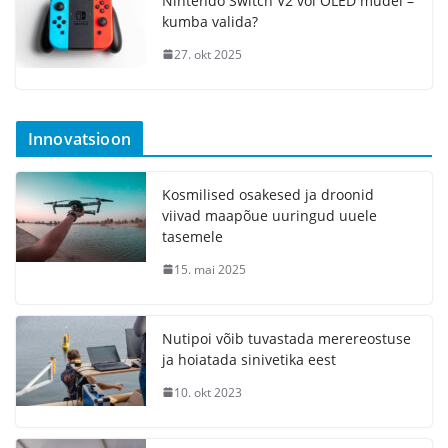
Nintendo Switch V2 või OLED mudel –
kumba valida?
27. okt 2025
Innovatsioon
Kosmilised osakesed ja droonid
viivad maapõue uuringud uuele
tasemele
15. mai 2025
Nutipoi võib tuvastada merereostuse
ja hoiatada sinivetika eest
10. okt 2023