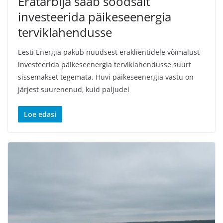
Eratarbija saab soodsalt
investeerida päikeseenergia
terviklahendusse
Eesti Energia pakub nüüdsest eraklientidele võimalust
investeerida päikeseenergia terviklahendusse suurt
sissemakset tegemata. Huvi päikeseenergia vastu on
järjest suurenenud, kuid paljudel
Loe edasi