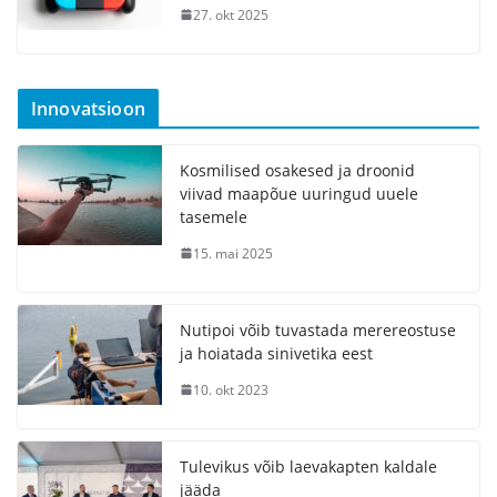
27. okt 2025
Innovatsioon
Kosmilised osakesed ja droonid
viivad maapõue uuringud uuele
tasemele
15. mai 2025
Nutipoi võib tuvastada merereostuse
ja hoiatada sinivetika eest
10. okt 2023
Tulevikus võib laevakapten kaldale
jääda