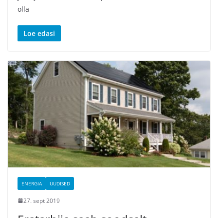
olla
Loe edasi
ENERGIA
UUDISED
27. sept 2019