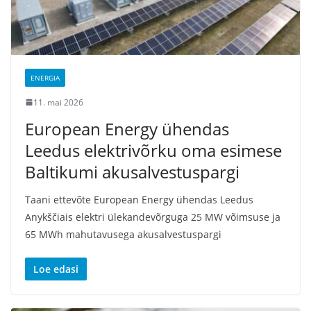
ENERGIA
11. mai 2026
European Energy ühendas
Leedus elektrivõrku oma esimese
Baltikumi akusalvestuspargi
Taani ettevõte European Energy ühendas Leedus
Anykščiais elektri ülekandevõrguga 25 MW võimsuse ja
65 MWh mahutavusega akusalvestuspargi
Loe edasi