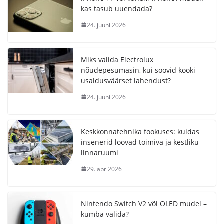
kas tasub uuendada?
24. juuni 2026
Miks valida Electrolux
nõudepesumasin, kui soovid kööki
usaldusväärset lahendust?
24. juuni 2026
Keskkonnatehnika fookuses: kuidas
insenerid loovad toimiva ja kestliku
linnaruumi
29. apr 2026
Nintendo Switch V2 või OLED mudel –
kumba valida?