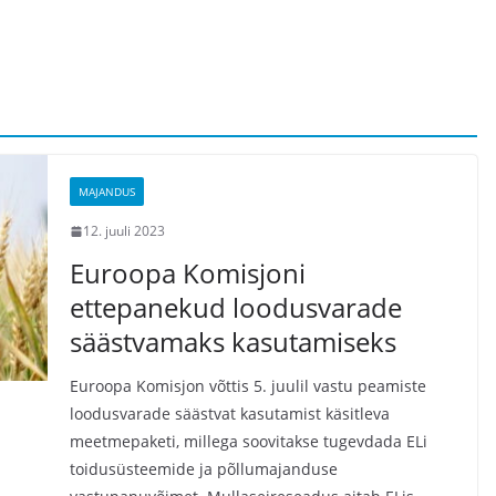
MAJANDUS
12. juuli 2023
Euroopa Komisjoni
ettepanekud loodusvarade
säästvamaks kasutamiseks
Euroopa Komisjon võttis 5. juulil vastu peamiste
loodusvarade säästvat kasutamist käsitleva
meetmepaketi, millega soovitakse tugevdada ELi
toidusüsteemide ja põllumajanduse