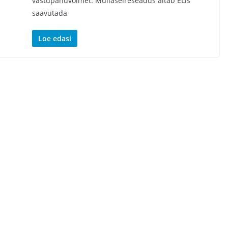
vastupanuvõimet. Mullaseireseadus aitab ELis
saavutada
Loe edasi