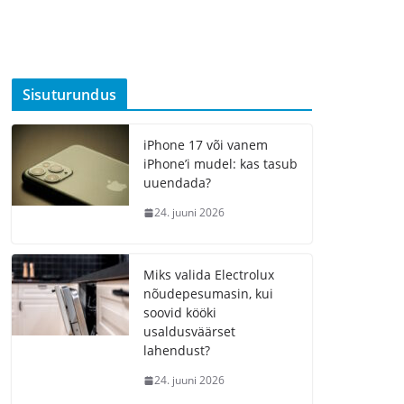
Sisuturundus
iPhone 17 või vanem
iPhone’i mudel: kas tasub
uuendada?
24. juuni 2026
Miks valida Electrolux
nõudepesumasin, kui
soovid kööki
usaldusväärset
lahendust?
24. juuni 2026