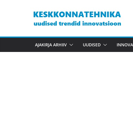
Skip
to
content
AJAKIRJA ARHIIV
UUDISED
INNOVA