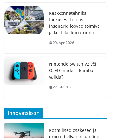
Keskkonnatehnika
fookuses: kuidas
insenerid loovad toimiva
ja kestliku linnaruumi
29. apr 2026
Nintendo Switch V2 või
OLED mudel – kumba
valida?
27. okt 2025
Innovatsioon
Kosmilised osakesed ja
droonid viivad maapõue