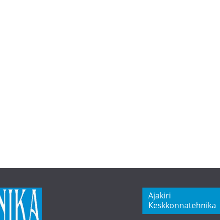
Ajakiri
Keskkonnatehnika