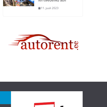
ferrovedeliku abil
11. juuli 2023