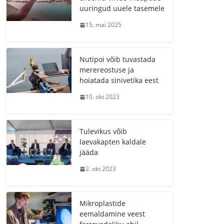
uuringud uuele tasemele
15. mai 2025
Nutipoi võib tuvastada
merereostuse ja
hoiatada sinivetika eest
10. okt 2023
Tulevikus võib
laevakapten kaldale
jääda
2. okt 2023
Mikroplastide
eemaldamine veest