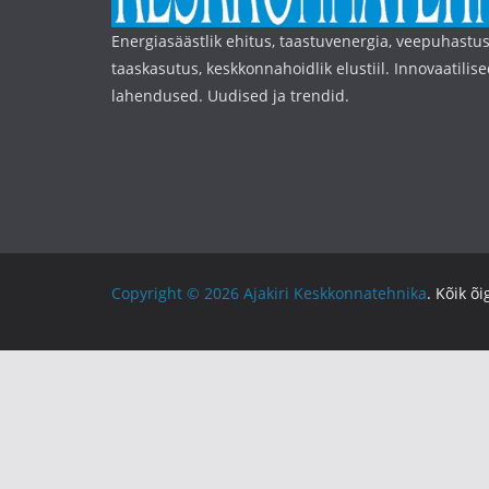
Energiasäästlik ehitus, taastuvenergia, veepuhastus
taaskasutus, keskkonnahoidlik elustiil. Innovaatilise
lahendused. Uudised ja trendid.
Copyright © 2026
Ajakiri Keskkonnatehnika
. Kõik õ