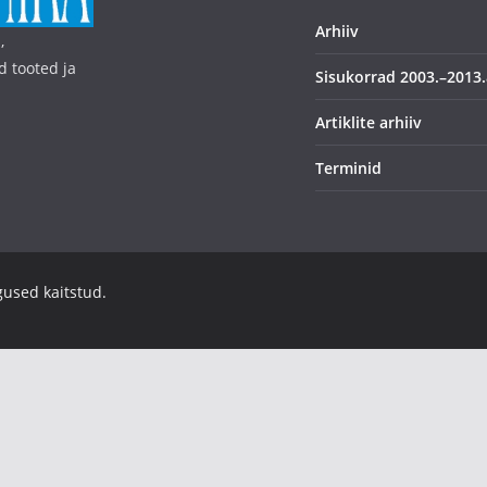
Arhiiv
,
d tooted ja
Sisukorrad 2003.–2013.
Artiklite arhiiv
Terminid
igused kaitstud.