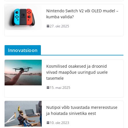
Nintendo Switch V2 või OLED mudel –
kumba valida?
27. okt 2025
Innovatsioon
Kosmilised osakesed ja droonid
viivad maapõue uuringud uuele
tasemele
15. mai 2025
Nutipoi võib tuvastada merereostuse
ja hoiatada sinivetika eest
10. okt 2023