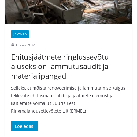
JÄÄTMED
3. jaan 2024
Ehitusjäätmete ringlussevõtu
aluseks on lammutusaudit ja
materjalipangad
Selleks, et mõista renoveerimise ja lammutamise käigus
tekkivate ehitusmaterjalide ja jäätmete olemust ja
käitlemise võimalusi, uuris Eesti
Ringmajandusettevõtete Liit (ERMEL)
Loe edasi