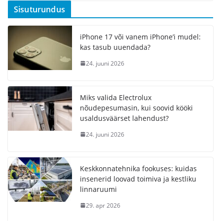
Sisuturundus
iPhone 17 või vanem iPhone’i mudel:
kas tasub uuendada?
24. juuni 2026
Miks valida Electrolux
nõudepesumasin, kui soovid kööki
usaldusväärset lahendust?
24. juuni 2026
Keskkonnatehnika fookuses: kuidas
insenerid loovad toimiva ja kestliku
linnaruumi
29. apr 2026