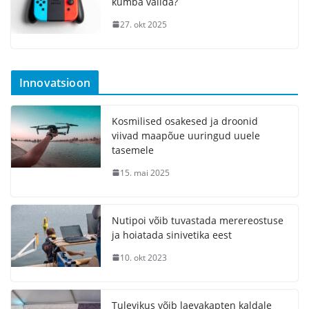
kumba valida?
27. okt 2025
Innovatsioon
Kosmilised osakesed ja droonid
viivad maapõue uuringud uuele
tasemele
15. mai 2025
Nutipoi võib tuvastada merereostuse
ja hoiatada sinivetika eest
10. okt 2023
Tulevikus võib laevakapten kaldale