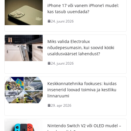
iPhone 17 või vanem iPhone’i mudel:
kas tasub uuendada?
24. juuni 2026
Miks valida Electrolux
nõudepesumasin, kui soovid kööki
usaldusväärset lahendust?
24. juuni 2026
Keskkonnatehnika fookuses: kuidas
insenerid loovad toimiva ja kestliku
linnaruumi
29. apr 2026
Nintendo Switch V2 või OLED mudel –