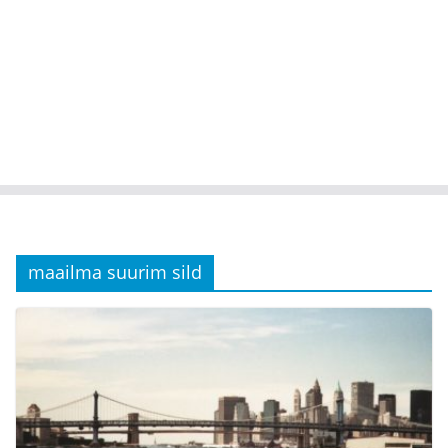
maailma suurim sild