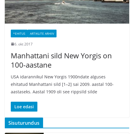
*EHITUS
ARTIKLITE ARHIIV
6. okt 2017
Manhattani sild New Yorgis on
100-aastane
USA idarannikul New Yorgis 1900ndate alguses
ehitatud Manhattani sild [1–2] sai 2009. aastal 100-
aastaseks. Aastal 1909 oli see rippsild silde
Loe edasi
Sisuturundus