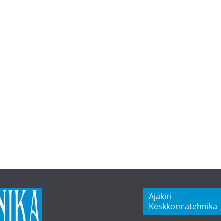
Ajakiri
Keskkonnatehnika