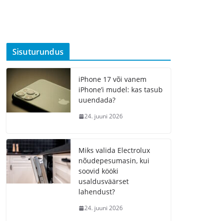
Sisuturundus
iPhone 17 või vanem
iPhone’i mudel: kas tasub
uuendada?
24. juuni 2026
Miks valida Electrolux
nõudepesumasin, kui
soovid kööki
usaldusväärset
lahendust?
24. juuni 2026