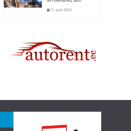
ferrovedeliku abil
11. juuli 2023