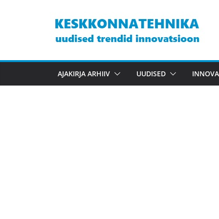
Skip
to
content
AJAKIRJA ARHIIV
UUDISED
INNOVA