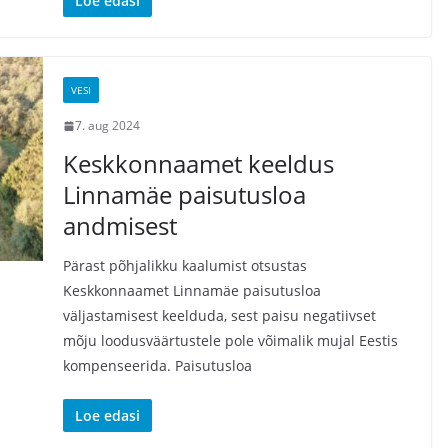
Loe edasi
VESI
7. aug 2024
Keskkonnaamet keeldus
Linnamäe paisutusloa
andmisest
Pärast põhjalikku kaalumist otsustas
Keskkonnaamet Linnamäe paisutusloa
väljastamisest keelduda, sest paisu negatiivset
mõju loodusväärtustele pole võimalik mujal Eestis
kompenseerida. Paisutusloa
Loe edasi