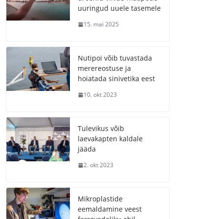
uuringud uuele tasemele
15. mai 2025
Nutipoi võib tuvastada
merereostuse ja
hoiatada sinivetika eest
10. okt 2023
Tulevikus võib
laevakapten kaldale
jääda
2. okt 2023
Mikroplastide
eemaldamine veest