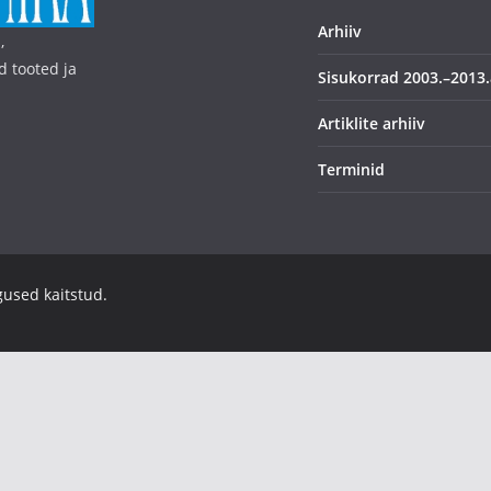
Arhiiv
,
d tooted ja
Sisukorrad 2003.–2013.
Artiklite arhiiv
Terminid
igused kaitstud.