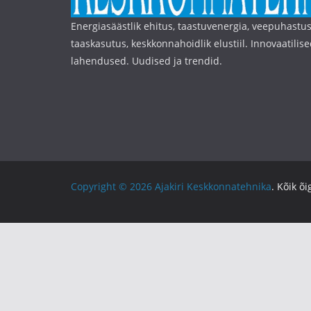
Energiasäästlik ehitus, taastuvenergia, veepuhastus
taaskasutus, keskkonnahoidlik elustiil. Innovaatilise
lahendused. Uudised ja trendid.
Copyright © 2026
Ajakiri Keskkonnatehnika
. Kõik õ