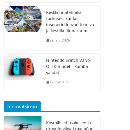
Keskkonnatehnika
fookuses: kuidas
insenerid loovad toimiva
ja kestliku linnaruumi
29. apr 2026
Nintendo Switch V2 või
OLED mudel – kumba
valida?
27. okt 2025
Innovatsioon
Kosmilised osakesed ja
droonid viivad maapõue