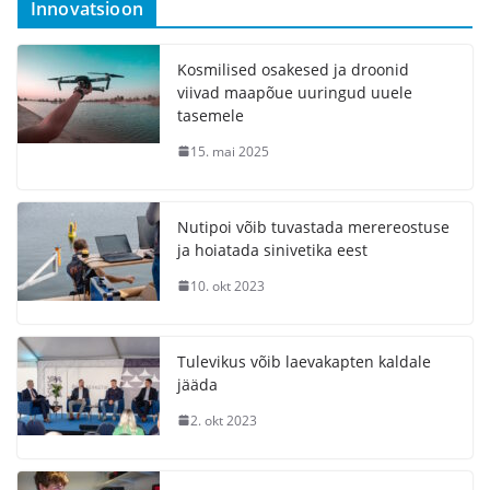
Innovatsioon
Kosmilised osakesed ja droonid
viivad maapõue uuringud uuele
tasemele
15. mai 2025
Nutipoi võib tuvastada merereostuse
ja hoiatada sinivetika eest
10. okt 2023
Tulevikus võib laevakapten kaldale
jääda
2. okt 2023