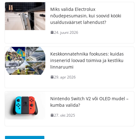
Miks valida Electrolux
nõudepesumasin, kui soovid kööki
usaldusväärset lahendust?
24. juuni 2026
Keskkonnatehnika fookuses: kuidas
insenerid loovad toimiva ja kestliku
linnaruumi
29. apr 2026
Nintendo Switch V2 või OLED mudel –
kumba valida?
27. okt 2025