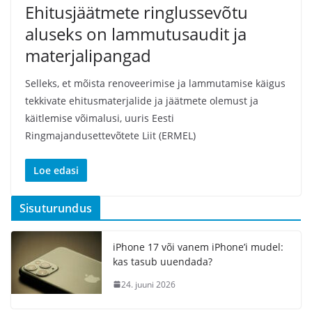
Ehitusjäätmete ringlussevõtu
aluseks on lammutusaudit ja
materjalipangad
Selleks, et mõista renoveerimise ja lammutamise käigus
tekkivate ehitusmaterjalide ja jäätmete olemust ja
käitlemise võimalusi, uuris Eesti
Ringmajandusettevõtete Liit (ERMEL)
Loe edasi
Sisuturundus
iPhone 17 või vanem iPhone’i mudel:
kas tasub uuendada?
24. juuni 2026