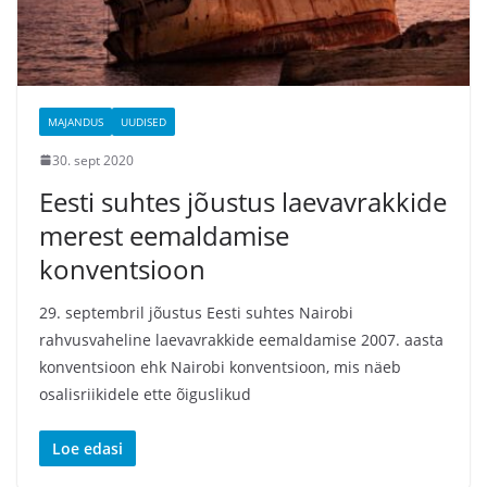
MAJANDUS
UUDISED
30. sept 2020
Eesti suhtes jõustus laevavrakkide
merest eemaldamise
konventsioon
29. septembril jõustus Eesti suhtes Nairobi
rahvusvaheline laevavrakkide eemaldamise 2007. aasta
konventsioon ehk Nairobi konventsioon, mis näeb
osalisriikidele ette õiguslikud
Loe edasi