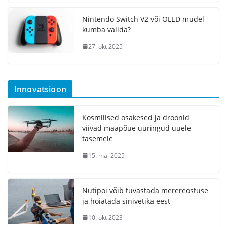
Nintendo Switch V2 või OLED mudel –
kumba valida?
27. okt 2025
Innovatsioon
Kosmilised osakesed ja droonid
viivad maapõue uuringud uuele
tasemele
15. mai 2025
Nutipoi võib tuvastada merereostuse
ja hoiatada sinivetika eest
10. okt 2023