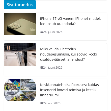
Sisuturundus
iPhone 17 või vanem iPhone’i mudel:
kas tasub uuendada?
24. juuni 2026
Miks valida Electrolux
nõudepesumasin, kui soovid kööki
usaldusväärset lahendust?
24. juuni 2026
Keskkonnatehnika fookuses: kuidas
insenerid loovad toimiva ja kestliku
linnaruumi
29. apr 2026