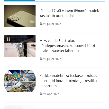
iPhone 17 või vanem iPhone’i mudel:
kas tasub uuendada?
24. juuni 2026
Miks valida Electrolux
nõudepesumasin, kui soovid kööki
usaldusväärset lahendust?
24. juuni 2026
Keskkonnatehnika fookuses: kuidas
insenerid loovad toimiva ja kestliku
linnaruumi
29. apr 2026