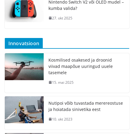
Nintendo Switch V2 või OLED mudel –
kumba valida?
27. okt 2025
Innovatsioon
Kosmilised osakesed ja droonid
viivad maapõue uuringud uuele
tasemele
15. mai 2025
Nutipoi võib tuvastada merereostuse
ja hoiatada sinivetika eest
10. okt 2023