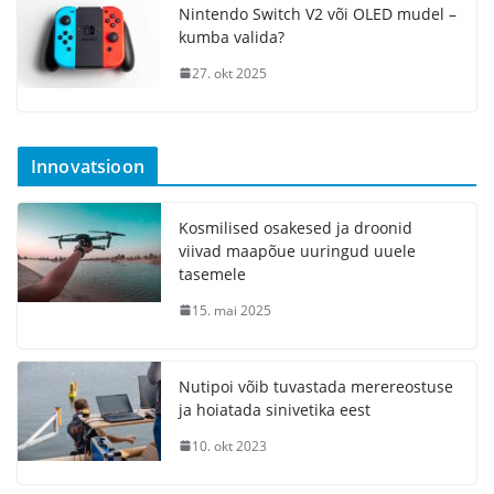
Nintendo Switch V2 või OLED mudel –
kumba valida?
27. okt 2025
Innovatsioon
Kosmilised osakesed ja droonid
viivad maapõue uuringud uuele
tasemele
15. mai 2025
Nutipoi võib tuvastada merereostuse
ja hoiatada sinivetika eest
10. okt 2023