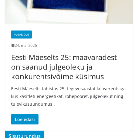
MAJANDUS
24. mai 2026
Eesti Mäeselts 25: maavaradest
on saanud julgeoleku ja
konkurentsivõime küsimus
Eesti Mäeselts tähistas 25. tegevusaastat konverentsiga,
kus käsitleti energeetikat, rohepööret, julgeolekut ning
tulevikusuundumusi.
Loe edasi
Sisuturundus