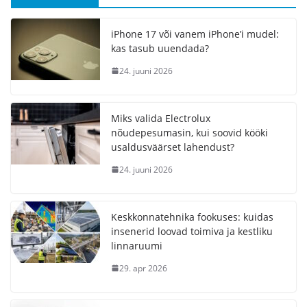
iPhone 17 või vanem iPhone’i mudel:
kas tasub uuendada?
24. juuni 2026
Miks valida Electrolux
nõudepesumasin, kui soovid kööki
usaldusväärset lahendust?
24. juuni 2026
Keskkonnatehnika fookuses: kuidas
insenerid loovad toimiva ja kestliku
linnaruumi
29. apr 2026