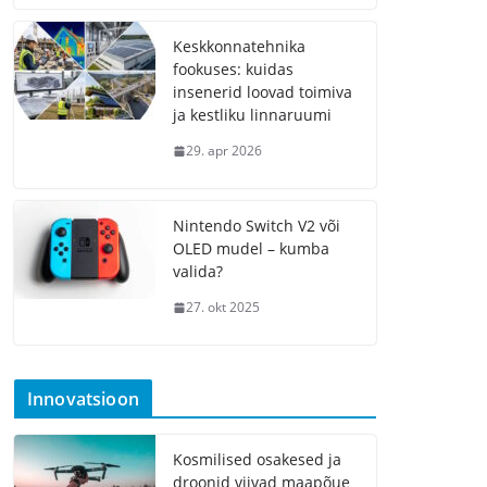
Keskkonnatehnika
fookuses: kuidas
insenerid loovad toimiva
ja kestliku linnaruumi
29. apr 2026
Nintendo Switch V2 või
OLED mudel – kumba
valida?
27. okt 2025
Innovatsioon
Kosmilised osakesed ja
droonid viivad maapõue