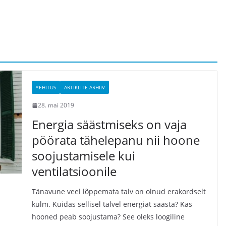
*EHITUS
ARTIKLITE ARHIIV
28. mai 2019
Energia säästmiseks on vaja
pöörata tähelepanu nii hoone
soojustamisele kui
ventilatsioonile
Tänavune veel lõppemata talv on olnud erakordselt
külm. Kuidas sellisel talvel energiat säästa? Kas
hooned peab soojustama? See oleks loogiline