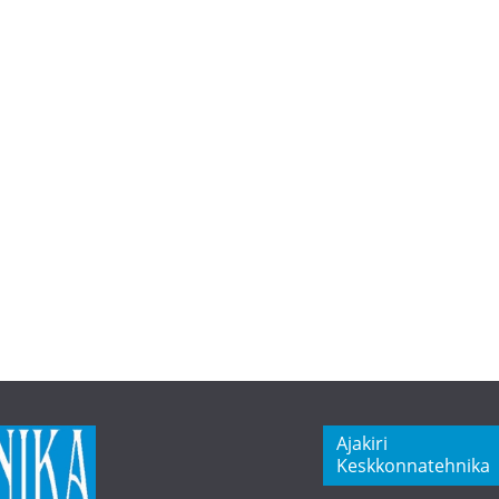
Ajakiri
Keskkonnatehnika