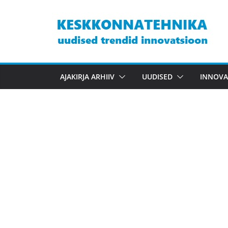
Skip
to
content
AJAKIRJA ARHIIV
UUDISED
INNOVA