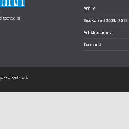
Arhiiv
,
d tooted ja
Sisukorrad 2003.–2013.
Artiklite arhiiv
Terminid
igused kaitstud.