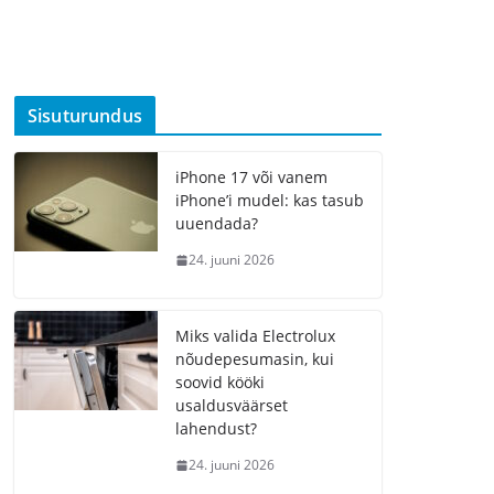
Sisuturundus
iPhone 17 või vanem
iPhone’i mudel: kas tasub
uuendada?
24. juuni 2026
Miks valida Electrolux
nõudepesumasin, kui
soovid kööki
usaldusväärset
lahendust?
24. juuni 2026