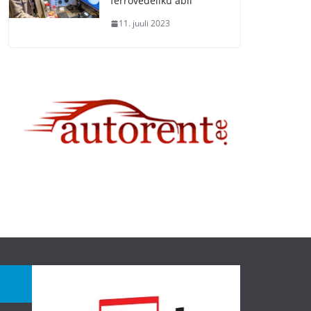
ferrovedeliku abil
11. juuli 2023