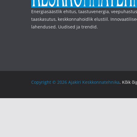
Energiasäästlik ehitus, taastuvenergia, veepuhastus
taaskasutus, keskkonnahoidlik elustiil. Innovaatilise
lahendused. Uudised ja trendid.
Copyright © 2026
Ajakiri Keskkonnatehnika
. Kõik õ