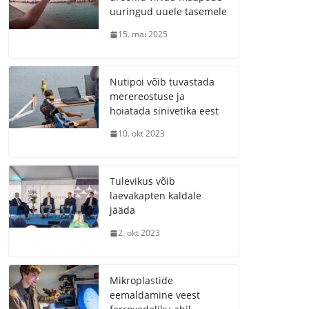
uuringud uuele tasemele
15. mai 2025
Nutipoi võib tuvastada
merereostuse ja
hoiatada sinivetika eest
10. okt 2023
Tulevikus võib
laevakapten kaldale
jääda
2. okt 2023
Mikroplastide
eemaldamine veest