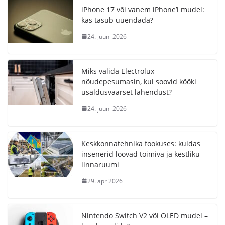
iPhone 17 või vanem iPhone’i mudel:
kas tasub uuendada?
24. juuni 2026
Miks valida Electrolux
nõudepesumasin, kui soovid kööki
usaldusväärset lahendust?
24. juuni 2026
Keskkonnatehnika fookuses: kuidas
insenerid loovad toimiva ja kestliku
linnaruumi
29. apr 2026
Nintendo Switch V2 või OLED mudel –