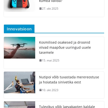
kumba valida?
27. okt 2025
Innovatsioon
Kosmilised osakesed ja droonid
viivad maapõue uuringud uuele
tasemele
15. mai 2025
Nutipoi võib tuvastada merereostuse
ja hoiatada sinivetika eest
10. okt 2023
Tulevikus võib laevakapten kaldale