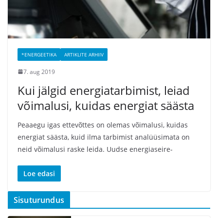
*ENERGEETIKA
ARTIKLITE ARHIIV
7. aug 2019
Kui jälgid energiatarbimist, leiad
võimalusi, kuidas energiat säästa
Peaaegu igas ettevõttes on olemas võimalusi, kuidas
energiat säästa, kuid ilma tarbimist analüüsimata on
neid võimalusi raske leida. Uudse energiaseire-
Loe edasi
Sisuturundus