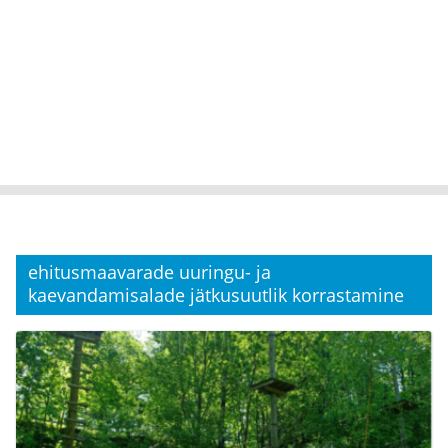
ehitusmaavarade uuringu- ja
kaevandamisalade jätkusuutlik korrastamine