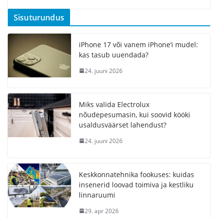
Sisuturundus
iPhone 17 või vanem iPhone’i mudel:
kas tasub uuendada?
24. juuni 2026
Miks valida Electrolux
nõudepesumasin, kui soovid kööki
usaldusväärset lahendust?
24. juuni 2026
Keskkonnatehnika fookuses: kuidas
insenerid loovad toimiva ja kestliku
linnaruumi
29. apr 2026