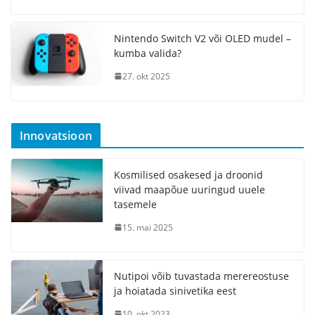
Nintendo Switch V2 või OLED mudel –
kumba valida?
27. okt 2025
Innovatsioon
Kosmilised osakesed ja droonid
viivad maapõue uuringud uuele
tasemele
15. mai 2025
Nutipoi võib tuvastada merereostuse
ja hoiatada sinivetika eest
10. okt 2023