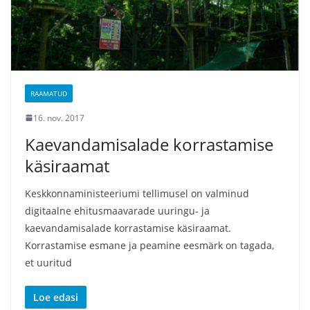
RAAMATUD
16. nov. 2017
Kaevandamisalade korrastamise
käsiraamat
Keskkonnaministeeriumi tellimusel on valminud
digitaalne ehitusmaavarade uuringu- ja
kaevandamisalade korrastamise käsiraamat.
Korrastamise esmane ja peamine eesmärk on tagada,
et uuritud
Loe edasi