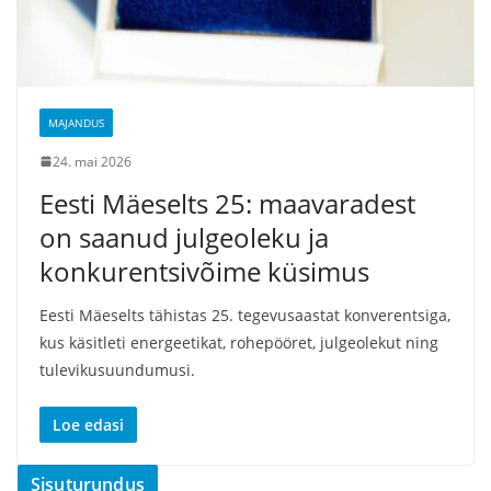
MAJANDUS
24. mai 2026
Eesti Mäeselts 25: maavaradest
on saanud julgeoleku ja
konkurentsivõime küsimus
Eesti Mäeselts tähistas 25. tegevusaastat konverentsiga,
kus käsitleti energeetikat, rohepööret, julgeolekut ning
tulevikusuundumusi.
Loe edasi
Sisuturundus