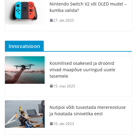
Nintendo Switch V2 või OLED mudel –
kumba valida?
27. okt 2025
Innovatsioon
Kosmilised osakesed ja droonid
viivad maapõue uuringud uuele
tasemele
15. mai 2025
Nutipoi võib tuvastada merereostuse
ja hoiatada sinivetika eest
10. okt 2023