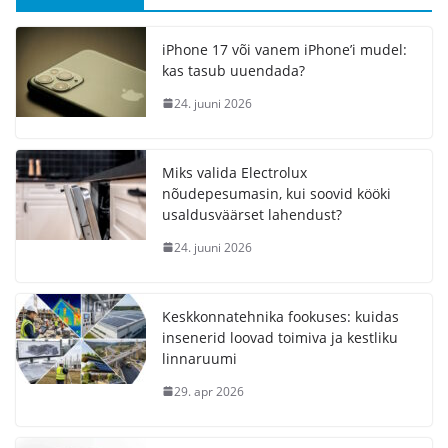
iPhone 17 või vanem iPhone’i mudel:
kas tasub uuendada?
24. juuni 2026
Miks valida Electrolux
nõudepesumasin, kui soovid kööki
usaldusväärset lahendust?
24. juuni 2026
Keskkonnatehnika fookuses: kuidas
insenerid loovad toimiva ja kestliku
linnaruumi
29. apr 2026