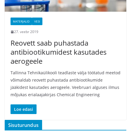
MATERJALID
VESI
27. veebr 2019
Reovett saab puhastada
antibiootikumidest kasutades
aerogeele
Tallinna Tehnikaülikooli teadlaste välja töötatud meetod
võimaldab reovett puhastada antibiootikumide
jääkidest kasutades aerogeele. Veebruari alguses ilmus
mõjukas erialaajakirjas Chemical Engineering
Loe edasi
Sisuturundus