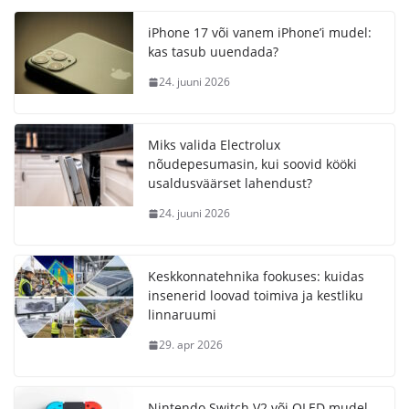
iPhone 17 või vanem iPhone’i mudel:
kas tasub uuendada?
24. juuni 2026
Miks valida Electrolux
nõudepesumasin, kui soovid kööki
usaldusväärset lahendust?
24. juuni 2026
Keskkonnatehnika fookuses: kuidas
insenerid loovad toimiva ja kestliku
linnaruumi
29. apr 2026
Nintendo Switch V2 või OLED mudel –