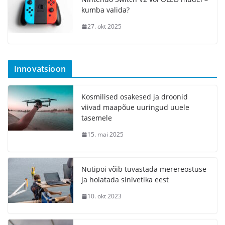
kumba valida?
27. okt 2025
Innovatsioon
Kosmilised osakesed ja droonid
viivad maapõue uuringud uuele
tasemele
15. mai 2025
Nutipoi võib tuvastada merereostuse
ja hoiatada sinivetika eest
10. okt 2023