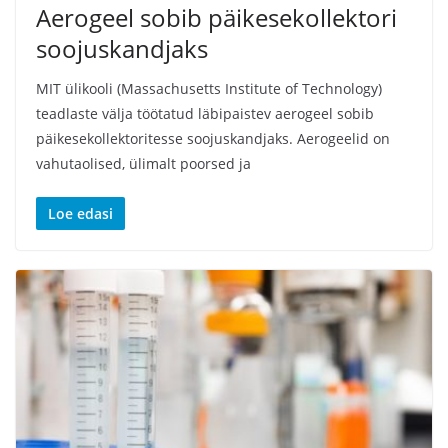
Aerogeel sobib päikesekollektori
soojuskandjaks
MIT ülikooli (Massachusetts Institute of Technology)
teadlaste välja töötatud läbipaistev aerogeel sobib
päikesekollektoritesse soojuskandjaks. Aerogeelid on
vahutaolised, ülimalt poorsed ja
Loe edasi