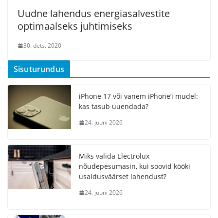
Uudne lahendus energiasalvestite
optimaalseks juhtimiseks
30. dets. 2020
Sisuturundus
iPhone 17 või vanem iPhone’i mudel:
kas tasub uuendada?
24. juuni 2026
Miks valida Electrolux
nõudepesumasin, kui soovid kööki
usaldusväärset lahendust?
24. juuni 2026