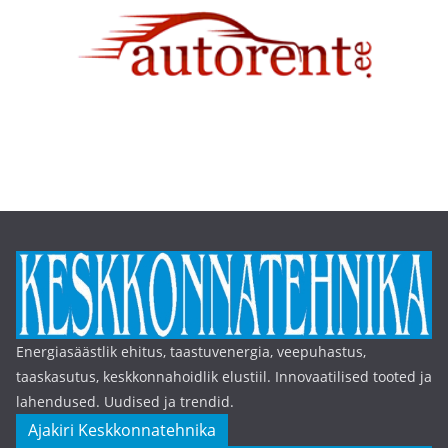
Energiasäästlik ehitus, taastuvenergia, veepuhastus,
taaskasutus, keskkonnahoidlik elustiil. Innovaatilised tooted ja
lahendused. Uudised ja trendid.
Ajakiri Keskkonnatehnika