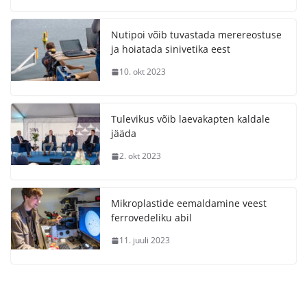
Nutipoi võib tuvastada merereostuse
ja hoiatada sinivetika eest
10. okt 2023
Tulevikus võib laevakapten kaldale
jääda
2. okt 2023
Mikroplastide eemaldamine veest
ferrovedeliku abil
11. juuli 2023