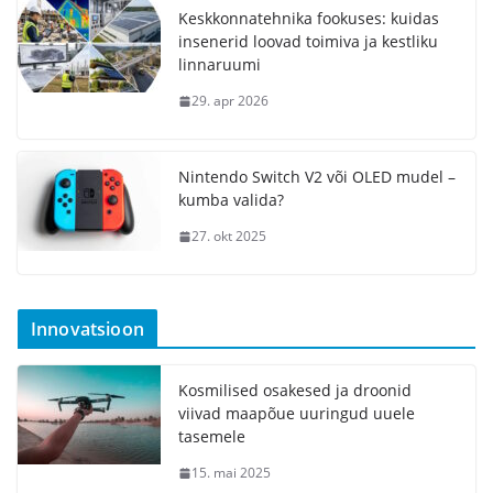
Keskkonnatehnika fookuses: kuidas
insenerid loovad toimiva ja kestliku
linnaruumi
29. apr 2026
Nintendo Switch V2 või OLED mudel –
kumba valida?
27. okt 2025
Innovatsioon
Kosmilised osakesed ja droonid
viivad maapõue uuringud uuele
tasemele
15. mai 2025